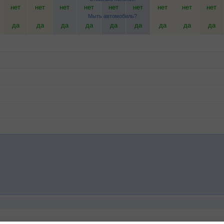
нет
нет
нет
нет
нет
нет
нет
нет
нет
Мыть автомобиль?
да
да
да
да
да
да
да
да
да