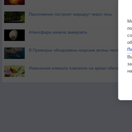
Приложение построит маршрут через тень
М
п
Атмосфера начала замерзать
с
о
П
В Приморье обнаружены морские волны тепла
В
з
Изменение климата повлияло на ареал обитания ба
на