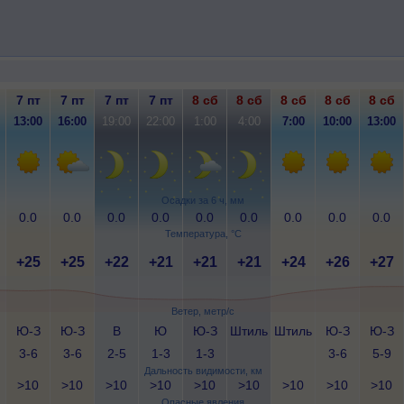
7 пт
7 пт
7 пт
7 пт
8 сб
8 сб
8 сб
8 сб
8 сб
13:00
16:00
19:00
22:00
1:00
4:00
7:00
10:00
13:00
Осадки за 6 ч, мм
0.0
0.0
0.0
0.0
0.0
0.0
0.0
0.0
0.0
Температура, °C
+25
+25
+22
+21
+21
+21
+24
+26
+27
Ветер, метр/с
Ю-З
Ю-З
В
Ю
Ю-З
Штиль
Штиль
Ю-З
Ю-З
3-6
3-6
2-5
1-3
1-3
3-6
5-9
Дальность видимости, км
>10
>10
>10
>10
>10
>10
>10
>10
>10
Опасные явления