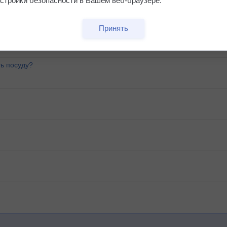
стройки безопасности в Вашем веб-браузере.
о удара
Принять
ь посуду?