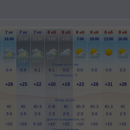
7 пт
7 пт
7 пт
8 сб
8 сб
8 сб
8 сб
8 сб
8 сб
16:00
19:00
22:00
1:00
4:00
7:00
10:00
13:00
16:00
Осадки за 6 ч, мм
0.4
0.4
4.1
9.1
0.0
0.0
0.0
0.0
0.0
Температура, °C
+26
+25
+22
+20
+19
+22
+28
+31
+28
Ветер, метр/с
Ю
Ю
Ю-З
С-В
Ю
Ю-З
Ю-З
Ю-З
Ю
3-6
2-5
2-5
1-3
2-5
2-5
3-6
3-6
2-5
Дальность видимости, км
>10
>10
5-10
>10
>10
>10
>10
>10
>10
Опасные явления