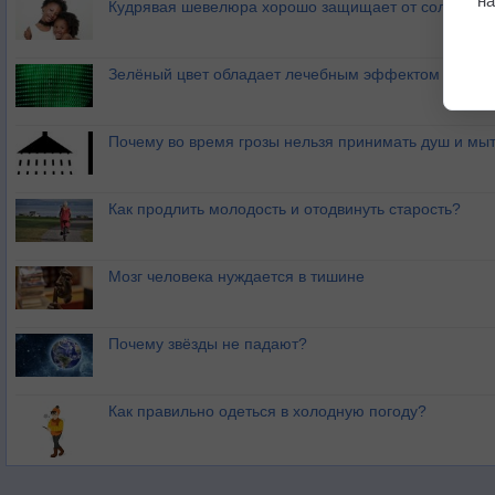
на
Кудрявая шевелюра хорошо защищает от солнечног
Зелёный цвет обладает лечебным эффектом
Почему во время грозы нельзя принимать душ и мыт
Как продлить молодость и отодвинуть старость?
Мозг человека нуждается в тишине
Почему звёзды не падают?
Как правильно одеться в холодную погоду?