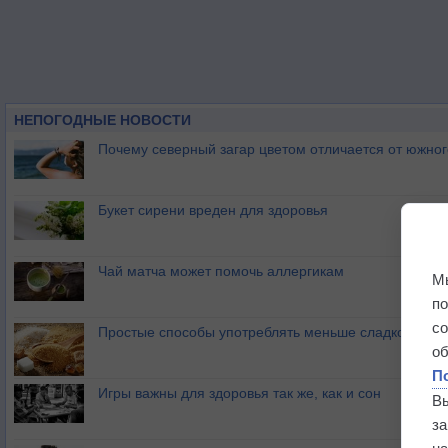
НЕПОГОДНЫЕ НОВОСТИ
Почему северный загар цветом отличается от южно
Букет сирени вреден для здоровья
Чай матча может помочь аллергикам
М
п
с
Простые способы употреблять меньше сладкого
о
П
Игры важны для здоровья так же, как и сон
В
з