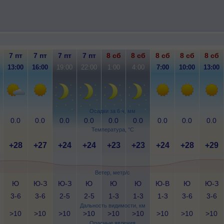
7 пт
7 пт
7 пт
7 пт
8 сб
8 сб
8 сб
8 сб
8 сб
13:00
16:00
19:00
22:00
1:00
4:00
7:00
10:00
13:00
Осадки за 6 ч, мм
0.0
0.0
0.0
0.0
0.0
0.0
0.0
0.0
0.0
Температура, °C
+28
+27
+24
+24
+23
+23
+24
+28
+29
Ветер, метр/с
Ю
Ю-З
Ю-З
Ю
Ю
Ю
Ю-В
Ю
Ю-З
3-6
3-6
2-5
2-5
1-3
1-3
1-3
3-6
3-6
Дальность видимости, км
>10
>10
>10
>10
>10
>10
>10
>10
>10
Опасные явления