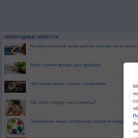
НЕПОГОДНЫЕ НОВОСТИ
Почему северный загар цветом отличается от южно
Букет сирени вреден для здоровья
Чай матча может помочь аллергикам
М
п
с
Как часто следует мыть волосы?
о
П
Грязнейшие вещи, которые вы трогаете каждый ден
В
з