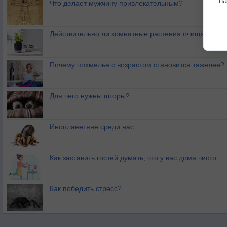
на
Что делает мужчину привлекательным?
Действительно ли комнатные растения очищают воз
Почему похмелье с возрастом становится тяжелее?
Для чего нужны шторы?
Инопланетяне среди нас
Как заставить гостей думать, что у вас дома чисто
Как победить стресс?