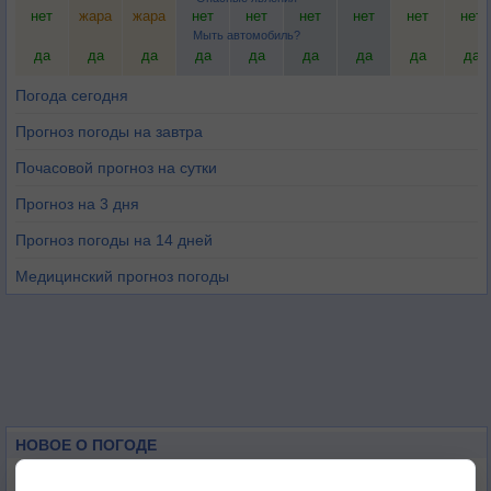
нет
жара
жара
нет
нет
нет
нет
нет
нет
Мыть автомобиль?
да
да
да
да
да
да
да
да
да
Погода сегодня
Прогноз погоды на завтра
Почасовой прогноз на сутки
Прогноз на 3 дня
Прогноз погоды на 14 дней
Медицинский прогноз погоды
НОВОЕ О ПОГОДЕ
Космическая погода влияет на транспорт