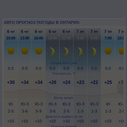
АВТО ПРОГНОЗ ПОГОДЫ В ОНТАРИО
6 чт
6 чт
6 чт
6 чт
6 чт
7 пт
7 пт
7 пт
7 пт
10:00
13:00
16:00
19:00
22:00
1:00
4:00
7:00
10:00
Осадки за 6 ч, мм
0.0
0.0
0.0
0.0
0.0
0.0
0.0
0.0
0.0
Температура, °C
+30
+34
+34
+26
+24
+23
+22
+25
+31
Ветер, метр/с
Ю
Ю-З
Ю-З
Ю-З
Ю-З
Ю-З
Ю-З
Ю
Ю-З
2-5
3-6
5-9
3-6
2-5
1-3
1-3
1-3
2-5
Дальность видимости, км
>10
>10
>10
>10
>10
>10
>10
>10
>10
Опасные явления