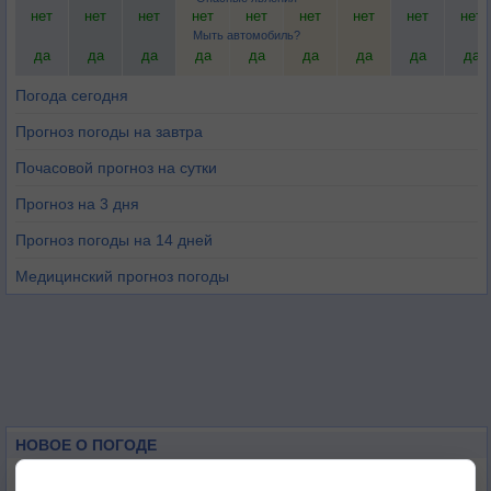
нет
нет
нет
нет
нет
нет
нет
нет
нет
Мыть автомобиль?
да
да
да
да
да
да
да
да
да
Погода сегодня
Прогноз погоды на завтра
Почасовой прогноз на сутки
Прогноз на 3 дня
Прогноз погоды на 14 дней
Медицинский прогноз погоды
НОВОЕ О ПОГОДЕ
Июль в России стал самым тёплым за всю