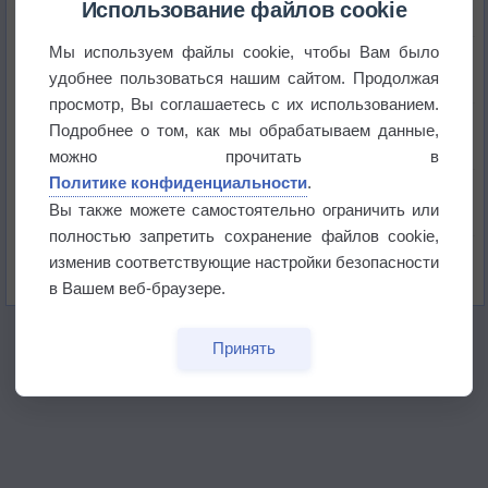
историю
Использование файлов cookie
Мы используем файлы cookie, чтобы Вам было
В Центральной России наступают самые жаркие
дни этого лета
удобнее пользоваться нашим сайтом. Продолжая
просмотр, Вы соглашаетесь с их использованием.
Дневная температура воздуха в ОАЭ превысила
Подробнее о том, как мы обрабатываем данные,
+51°
можно прочитать в
Политике конфиденциальности
.
Европейские столицы бьют рекорды жары
Вы также можете самостоятельно ограничить или
полностью запретить сохранение файлов cookie,
Впервые за 155 лет в Лондоне в течение месяца
изменив соответствующие настройки безопасности
не выпадал дождь
в Вашем веб-браузере.
Принять