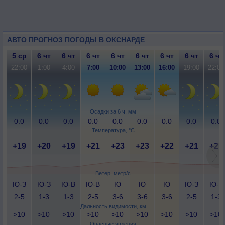
АВТО ПРОГНОЗ ПОГОДЫ В ОКСНАРДЕ
5 ср
6 чт
6 чт
6 чт
6 чт
6 чт
6 чт
6 чт
6 чт
22:00
1:00
4:00
7:00
10:00
13:00
16:00
19:00
22:00
Осадки за 6 ч, мм
0.0
0.0
0.0
0.0
0.0
0.0
0.0
0.0
0.0
Температура, °C
+19
+20
+19
+21
+23
+23
+22
+21
+21
Ветер, метр/с
Ю-З
Ю-З
Ю-В
Ю-В
Ю
Ю
Ю
Ю-З
Ю-З
2-5
1-3
1-3
2-5
3-6
3-6
3-6
2-5
1-3
Дальность видимости, км
>10
>10
>10
>10
>10
>10
>10
>10
>10
Опасные явления