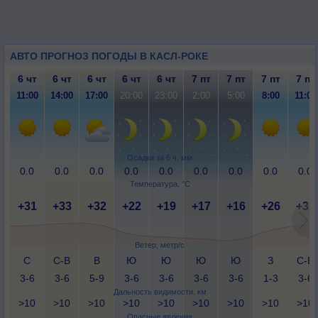
АВТО ПРОГНОЗ ПОГОДЫ В КАСЛ-РОКЕ
6 чт
6 чт
6 чт
6 чт
6 чт
7 пт
7 пт
7 пт
7 пт
11:00
14:00
17:00
20:00
23:00
2:00
5:00
8:00
11:00
Осадки за 6 ч, мм
0.0
0.0
0.0
0.0
0.0
0.0
0.0
0.0
0.0
Температура, °C
+31
+33
+32
+22
+19
+17
+16
+26
+32
Ветер, метр/с
С
С-В
В
Ю
Ю
Ю
Ю
З
С-В
3-6
3-6
5-9
3-6
3-6
3-6
3-6
1-3
3-6
Дальность видимости, км
>10
>10
>10
>10
>10
>10
>10
>10
>10
Опасные явления