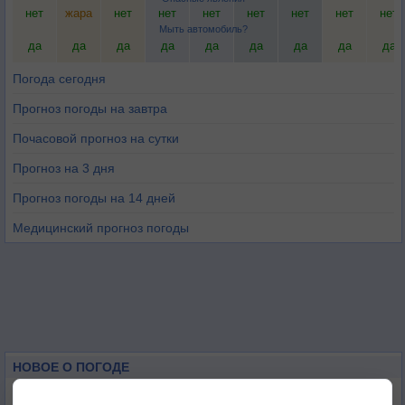
нет
жара
нет
нет
нет
нет
нет
нет
нет
Мыть автомобиль?
да
да
да
да
да
да
да
да
да
Погода сегодня
Прогноз погоды на завтра
Почасовой прогноз на сутки
Прогноз на 3 дня
Прогноз погоды на 14 дней
Медицинский прогноз погоды
НОВОЕ О ПОГОДЕ
Космическая погода влияет на транспорт