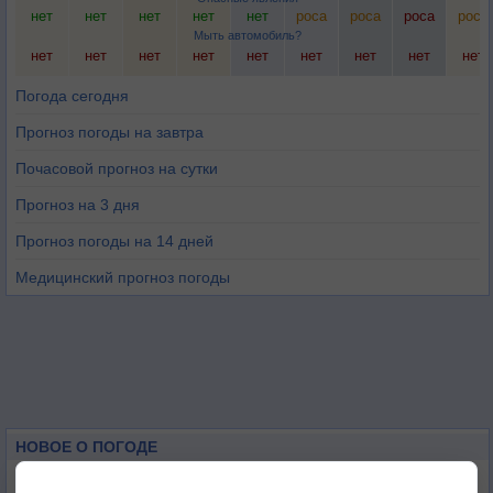
нет
нет
нет
нет
нет
роса
роса
роса
роса
Мыть автомобиль?
нет
нет
нет
нет
нет
нет
нет
нет
нет
Погода сегодня
Прогноз погоды на завтра
Почасовой прогноз на сутки
Прогноз на 3 дня
Прогноз погоды на 14 дней
Медицинский прогноз погоды
НОВОЕ О ПОГОДЕ
Погода в Екатеринбурге 6 августа