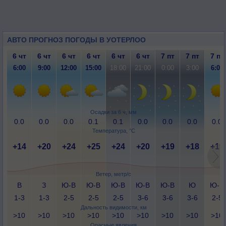
АВТО ПРОГНОЗ ПОГОДЫ В УОТЕРЛОО
6 чт
6 чт
6 чт
6 чт
6 чт
6 чт
7 пт
7 пт
7 пт
6:00
9:00
12:00
15:00
18:00
21:00
0:00
3:00
6:00
Осадки за 6 ч, мм
0.0
0.0
0.0
0.1
0.1
0.0
0.0
0.0
0.0
Температура, °C
+14
+20
+24
+25
+24
+20
+19
+18
+19
Ветер, метр/с
В
З
Ю-В
Ю-В
Ю-В
Ю-В
Ю-В
Ю
Ю-В
1-3
1-3
2-5
2-5
2-5
3-6
3-6
3-6
2-5
Дальность видимости, км
>10
>10
>10
>10
>10
>10
>10
>10
>10
Опасные явления