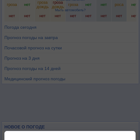
гроза
гроза
гроза
нет
гроза
нет
нет
роса
нет
дождь
дождь
Мыть автомобиль?
нет
нет
нет
нет
нет
нет
нет
нет
нет
Погода сегодня
Прогноз погоды на завтра
Почасовой прогноз на сутки
Прогноз на 3 дня
Прогноз погоды на 14 дней
Медицинский прогноз погоды
НОВОЕ О ПОГОДЕ
Погода в Екатеринбурге 6 августа