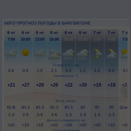
АВТО ПРОГНОЗ ПОГОДЫ В БИНГЕМТОНЕ
6 чт
6 чт
6 чт
6 чт
6 чт
6 чт
7 пт
7 пт
7 пт
7:00
10:00
13:00
16:00
19:00
22:00
1:00
4:00
7:00
Осадки за 6 ч, мм
0.6
0.0
1.0
2.1
5.3
1.2
1.2
0.0
0.0
Температура, °C
+21
+27
+28
+26
+22
+20
+19
+18
+21
Ветер, метр/с
Ю-В
Ю-З
Ю-З
Ю-З
Ю-З
Ю
Ю
Ю
Штил
1-3
2-5
3-6
3-6
1-3
1-3
1-3
1-3
Дальность видимости, км
>10
>10
>10
>10
>10
>10
>10
>10
>10
Опасные явления