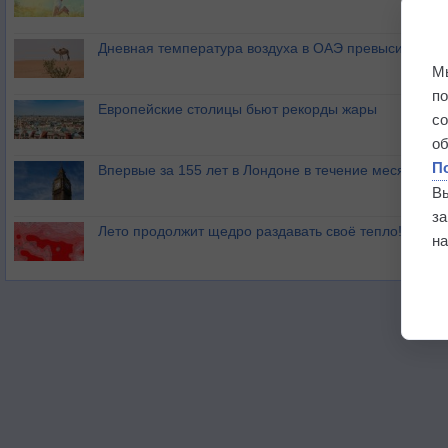
Дневная температура воздуха в ОАЭ превысила +51
М
п
Европейские столицы бьют рекорды жары
с
о
П
Впервые за 155 лет в Лондоне в течение месяца не
В
з
Лето продолжит щедро раздавать своё тепло!
на