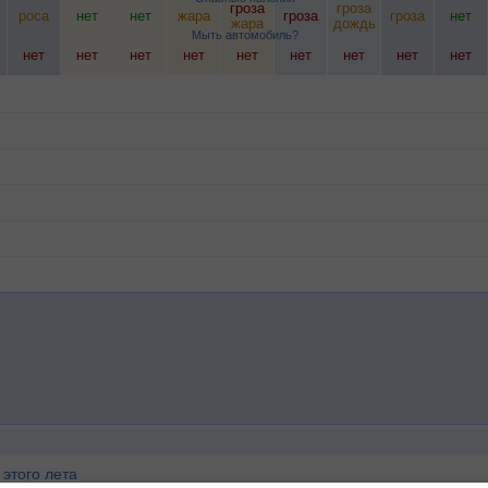
гроза
гроза
роса
нет
нет
жара
гроза
гроза
нет
жара
дождь
Мыть автомобиль?
нет
нет
нет
нет
нет
нет
нет
нет
нет
этого лета