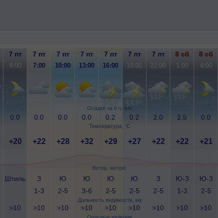
7 пт
7 пт
7 пт
7 пт
7 пт
7 пт
7 пт
8 сб
8 сб
4:00
7:00
10:00
13:00
16:00
19:00
22:00
1:00
4:00
Осадки за 6 ч, мм
0.0
0.0
0.0
0.0
0.2
0.2
2.0
2.5
0.0
Температура, °C
+20
+22
+28
+32
+29
+27
+22
+22
+21
Ветер, метр/с
Штиль
З
Ю
Ю
Ю
Ю
З
Ю-З
Ю-З
1-3
2-5
3-6
2-5
2-5
2-5
1-3
2-5
Дальность видимости, км
>10
>10
>10
>10
>10
>10
>10
>10
>10
Опасные явления