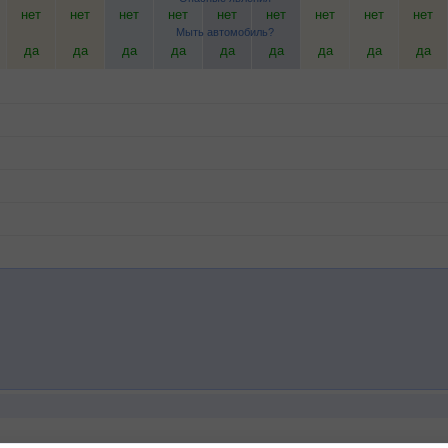
нет
нет
нет
нет
нет
нет
нет
нет
нет
Мыть автомобиль?
да
да
да
да
да
да
да
да
да