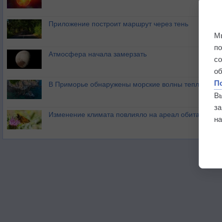
Приложение построит маршрут через тень
М
п
Атмосфера начала замерзать
с
о
П
В Приморье обнаружены морские волны тепла
В
з
Изменение климата повлияло на ареал обитания ба
на