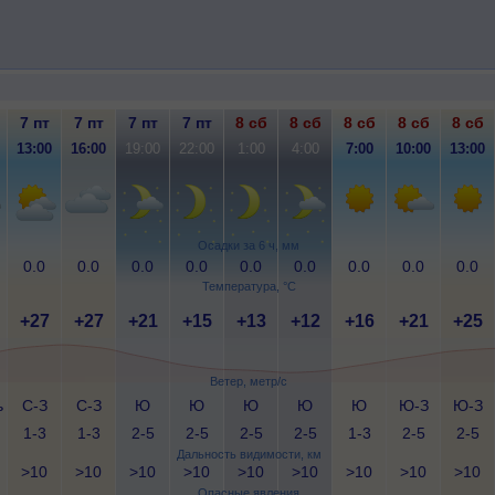
7 пт
7 пт
7 пт
7 пт
8 сб
8 сб
8 сб
8 сб
8 сб
13:00
16:00
19:00
22:00
1:00
4:00
7:00
10:00
13:00
Осадки за 6 ч, мм
0.0
0.0
0.0
0.0
0.0
0.0
0.0
0.0
0.0
Температура, °C
+27
+27
+21
+15
+13
+12
+16
+21
+25
Ветер, метр/с
ь
С-З
С-З
Ю
Ю
Ю
Ю
Ю
Ю-З
Ю-З
1-3
1-3
2-5
2-5
2-5
2-5
1-3
2-5
2-5
Дальность видимости, км
>10
>10
>10
>10
>10
>10
>10
>10
>10
Опасные явления