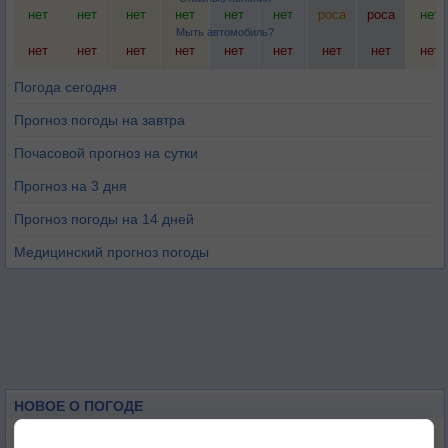
нет
нет
нет
нет
нет
нет
роса
роса
нет
Мыть автомобиль?
нет
нет
нет
нет
нет
нет
нет
нет
нет
Погода сегодня
Прогноз погоды на завтра
Почасовой прогноз на сутки
Прогноз на 3 дня
Прогноз погоды на 14 дней
Медицинский прогноз погоды
НОВОЕ О ПОГОДЕ
Погода в Екатеринбурге 6 августа