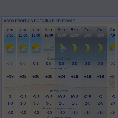
АВТО ПРОГНОЗ ПОГОДЫ В КЕНТВУДЕ
6 чт
6 чт
6 чт
6 чт
6 чт
6 чт
7 пт
7 пт
7 пт
7:00
10:00
13:00
16:00
19:00
22:00
1:00
4:00
7:00
Осадки за 6 ч, мм
0.0
0.0
0.1
0.5
0.8
0.0
0.0
0.0
0.0
Температура, °C
+19
+23
+26
+26
+24
+19
+19
+19
+20
Ветер, метр/с
З
Ю-З
Ю-З
Ю-З
Ю-З
Ю-З
Ю-В
Ю
Ю
1-3
1-3
3-6
3-6
2-5
1-3
2-5
2-5
2-5
Дальность видимости, км
>10
>10
>10
>10
>10
>10
>10
>10
>10
Опасные явления