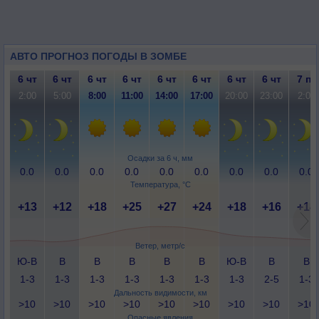
АВТО ПРОГНОЗ ПОГОДЫ В ЗОМБЕ
6 чт
6 чт
6 чт
6 чт
6 чт
6 чт
6 чт
6 чт
7 пт
2:00
5:00
8:00
11:00
14:00
17:00
20:00
23:00
2:00
Осадки за 6 ч, мм
0.0
0.0
0.0
0.0
0.0
0.0
0.0
0.0
0.0
Температура, °C
+13
+12
+18
+25
+27
+24
+18
+16
+14
Ветер, метр/с
Ю-В
В
В
В
В
В
Ю-В
В
В
1-3
1-3
1-3
1-3
1-3
1-3
1-3
2-5
1-3
Дальность видимости, км
>10
>10
>10
>10
>10
>10
>10
>10
>10
Опасные явления