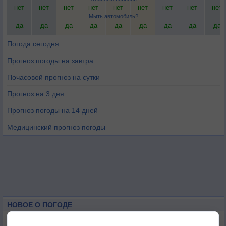
нет
нет
нет
нет
нет
нет
нет
нет
нет
Мыть автомобиль?
да
да
да
да
да
да
да
да
да
Погода сегодня
Прогноз погоды на завтра
Почасовой прогноз на сутки
Прогноз на 3 дня
Прогноз погоды на 14 дней
Медицинский прогноз погоды
НОВОЕ О ПОГОДЕ
Дневная температура воздуха в ОАЭ превысила