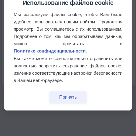
+51°
Использование файлов cookie
Мы используем файлы cookie, чтобы Вам было
Европейские столицы бьют рекорды жары
удобнее пользоваться нашим сайтом. Продолжая
просмотр, Вы соглашаетесь с их использованием.
Впервые за 155 лет в Лондоне в течение месяца
Подробнее о том, как мы обрабатываем данные,
не выпадал дождь
можно прочитать в
Политике конфиденциальности
.
Лето продолжит щедро раздавать своё тепло!
Вы также можете самостоятельно ограничить или
полностью запретить сохранение файлов cookie,
Погода в Екатеринбурге 5 августа
изменив соответствующие настройки безопасности
в Вашем веб-браузере.
Принять