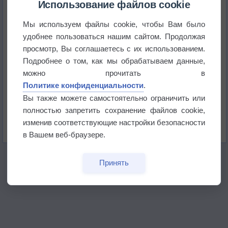
+51°
Использование файлов cookie
Мы используем файлы cookie, чтобы Вам было
Европейские столицы бьют рекорды жары
удобнее пользоваться нашим сайтом. Продолжая
просмотр, Вы соглашаетесь с их использованием.
Впервые за 155 лет в Лондоне в течение месяца
Подробнее о том, как мы обрабатываем данные,
не выпадал дождь
можно прочитать в
Политике конфиденциальности
.
Лето продолжит щедро раздавать своё тепло!
Вы также можете самостоятельно ограничить или
полностью запретить сохранение файлов cookie,
Погода в Екатеринбурге 5 августа
изменив соответствующие настройки безопасности
в Вашем веб-браузере.
Принять