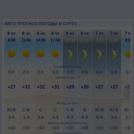
АВТО ПРОГНОЗ ПОГОДЫ В СУРТЕ
6 чт
6 чт
6 чт
6 чт
6 чт
6 чт
7 пт
7 пт
7 пт
8:00
11:00
14:00
17:00
20:00
23:00
2:00
5:00
8:00
Осадки за 6 ч, мм
0.0
0.0
0.0
0.0
0.0
0.0
0.0
0.0
0.0
Температура, °C
+27
+31
+32
+31
+29
+28
+27
+27
+28
Ветер, метр/с
Ю-В
С-В
С
С
С-В
В
Ю-В
Ю-В
Ю-В
3-6
1-3
3-6
5-9
5-9
5-9
5-9
3-6
2-5
Дальность видимости, км
>10
>10
>10
>10
>10
>10
>10
>10
>10
Опасные явления