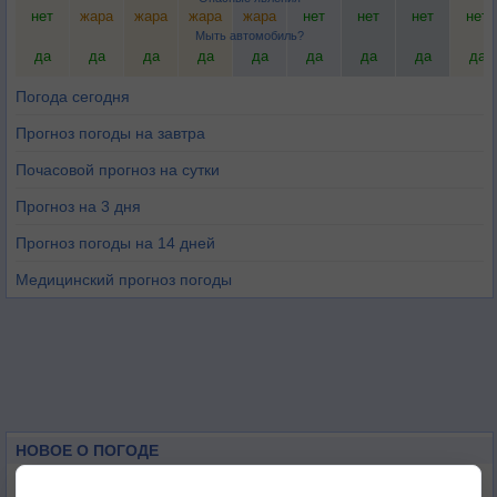
нет
жара
жара
жара
жара
нет
нет
нет
нет
Мыть автомобиль?
да
да
да
да
да
да
да
да
да
Погода сегодня
Прогноз погоды на завтра
Почасовой прогноз на сутки
Прогноз на 3 дня
Прогноз погоды на 14 дней
Медицинский прогноз погоды
НОВОЕ О ПОГОДЕ
Дневная температура воздуха в ОАЭ превысила