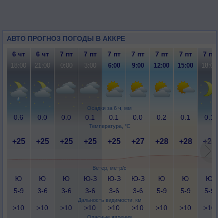
АВТО ПРОГНОЗ ПОГОДЫ В АККРЕ
6 чт
6 чт
7 пт
7 пт
7 пт
7 пт
7 пт
7 пт
7 пт
18:00
21:00
0:00
3:00
6:00
9:00
12:00
15:00
18:00
Осадки за 6 ч, мм
0.6
0.0
0.0
0.1
0.1
0.0
0.2
0.1
0.1
Температура, °C
+25
+25
+25
+25
+25
+27
+28
+28
+26
Ветер, метр/с
Ю
Ю
Ю
Ю-З
Ю-З
Ю-З
Ю
Ю
Ю
5-9
3-6
3-6
3-6
3-6
3-6
5-9
5-9
5-9
Дальность видимости, км
>10
>10
>10
>10
>10
>10
>10
>10
>10
Опасные явления