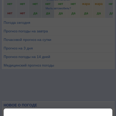
нет
нет
нет
нет
нет
нет
жара
жара
нет
Мыть автомобиль?
нет
нет
да
да
да
да
да
да
да
Погода сегодня
Прогноз погоды на завтра
Почасовой прогноз на сутки
Прогноз на 3 дня
Прогноз погоды на 14 дней
Медицинский прогноз погоды
НОВОЕ О ПОГОДЕ
Космическая погода и транспорт