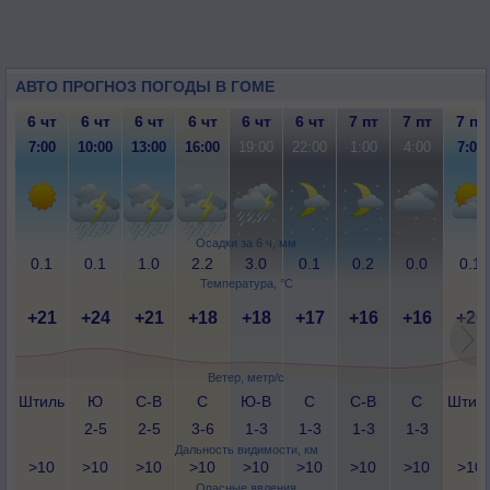
АВТО ПРОГНОЗ ПОГОДЫ В ГОМЕ
6 чт
6 чт
6 чт
6 чт
6 чт
6 чт
7 пт
7 пт
7 пт
7:00
10:00
13:00
16:00
19:00
22:00
1:00
4:00
7:00
Осадки за 6 ч, мм
0.1
0.1
1.0
2.2
3.0
0.1
0.2
0.0
0.1
Температура, °C
+21
+24
+21
+18
+18
+17
+16
+16
+20
Ветер, метр/с
Штиль
Ю
С-В
С
Ю-В
С
С-В
С
Штил
2-5
2-5
3-6
1-3
1-3
1-3
1-3
Дальность видимости, км
>10
>10
>10
>10
>10
>10
>10
>10
>10
Опасные явления