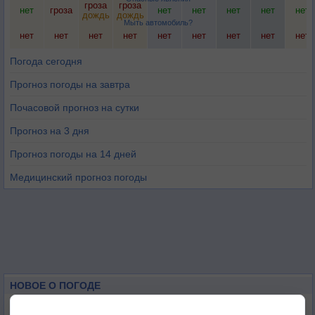
гроза
гроза
нет
гроза
нет
нет
нет
нет
нет
дождь
дождь
Мыть автомобиль?
нет
нет
нет
нет
нет
нет
нет
нет
нет
Погода сегодня
Прогноз погоды на завтра
Почасовой прогноз на сутки
Прогноз на 3 дня
Прогноз погоды на 14 дней
Медицинский прогноз погоды
НОВОЕ О ПОГОДЕ
Июль в России стал самым тёплым за всю