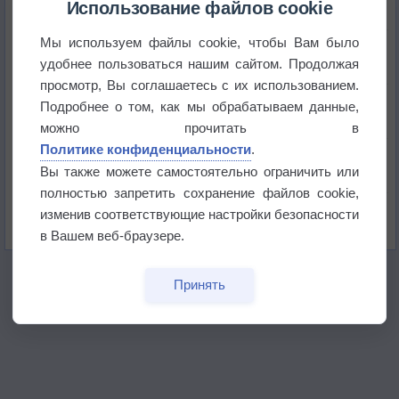
историю
Использование файлов cookie
Мы используем файлы cookie, чтобы Вам было
В Центральной России наступают самые жаркие
дни этого лета
удобнее пользоваться нашим сайтом. Продолжая
просмотр, Вы соглашаетесь с их использованием.
Дневная температура воздуха в ОАЭ превысила
Подробнее о том, как мы обрабатываем данные,
+51°
можно прочитать в
Политике конфиденциальности
.
Европейские столицы бьют рекорды жары
Вы также можете самостоятельно ограничить или
полностью запретить сохранение файлов cookie,
Впервые за 155 лет в Лондоне в течение месяца
изменив соответствующие настройки безопасности
не выпадал дождь
в Вашем веб-браузере.
Принять