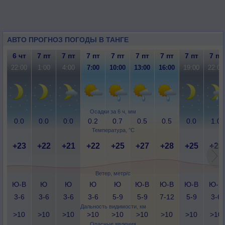
АВТО ПРОГНОЗ ПОГОДЫ В ТАНГЕ
6 чт
7 пт
7 пт
7 пт
7 пт
7 пт
7 пт
7 пт
7 пт
22:00
1:00
4:00
7:00
10:00
13:00
16:00
19:00
22:00
Осадки за 6 ч, мм
0.0
0.0
0.0
0.2
0.7
0.5
0.5
0.0
1.0
Температура, °C
+23
+22
+21
+22
+25
+27
+28
+25
+23
Ветер, метр/с
Ю-В
Ю
Ю
Ю
Ю
Ю-В
Ю-В
Ю-В
Ю-В
3-6
3-6
3-6
3-6
5-9
5-9
7-12
5-9
3-6
Дальность видимости, км
>10
>10
>10
>10
>10
>10
>10
>10
>10
Опасные явления