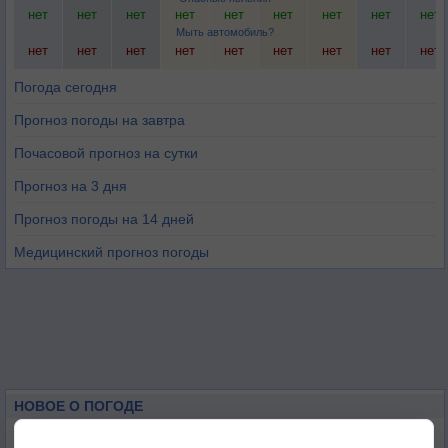
нет
нет
нет
нет
нет
нет
нет
нет
нет
Мыть автомобиль?
нет
нет
нет
нет
нет
нет
нет
нет
нет
Погода сегодня
Прогноз погоды на завтра
Почасовой прогноз на сутки
Прогноз на 3 дня
Прогноз погоды на 14 дней
Медицинский прогноз погоды
НОВОЕ О ПОГОДЕ
Космическая погода влияет на транспорт