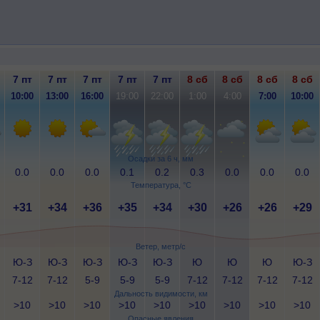
7 пт
7 пт
7 пт
7 пт
7 пт
8 сб
8 сб
8 сб
8 сб
10:00
13:00
16:00
19:00
22:00
1:00
4:00
7:00
10:00
Осадки за 6 ч, мм
0.0
0.0
0.0
0.1
0.2
0.3
0.0
0.0
0.0
Температура, °C
+31
+34
+36
+35
+34
+30
+26
+26
+29
Ветер, метр/с
Ю-З
Ю-З
Ю-З
Ю-З
Ю-З
Ю
Ю
Ю
Ю-З
7-12
7-12
5-9
5-9
5-9
7-12
7-12
7-12
7-12
Дальность видимости, км
>10
>10
>10
>10
>10
>10
>10
>10
>10
Опасные явления