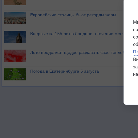
Европейские столицы бьют рекорды жары
М
п
Впервые за 155 лет в Лондоне в течение месяца не
с
о
П
Лето продолжит щедро раздавать своё тепло!
В
з
Погода в Екатеринбурге 5 августа
на