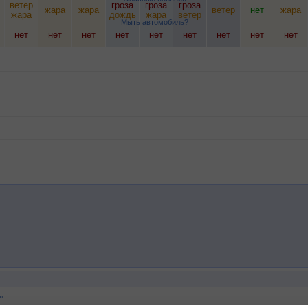
ветер
гроза
гроза
гроза
жара
жара
ветер
нет
жара
жара
дождь
жара
ветер
Мыть автомобиль?
нет
нет
нет
нет
нет
нет
нет
нет
нет
°