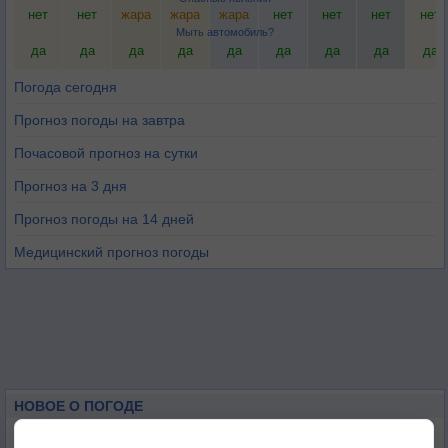
нет
нет
жара
жара
жара
нет
нет
нет
нет
Мыть автомобиль?
да
да
да
да
да
да
да
да
да
Погода сегодня
Прогноз погоды на завтра
Почасовой прогноз на сутки
Прогноз на 3 дня
Прогноз погоды на 14 дней
Медицинский прогноз погоды
НОВОЕ О ПОГОДЕ
Июль в России стал самым тёплым за всю