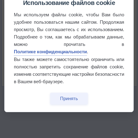
историю
Использование файлов cookie
Мы используем файлы cookie, чтобы Вам было
В Центральной России наступают самые жаркие
дни этого лета
удобнее пользоваться нашим сайтом. Продолжая
просмотр, Вы соглашаетесь с их использованием.
Дневная температура воздуха в ОАЭ превысила
Подробнее о том, как мы обрабатываем данные,
+51°
можно прочитать в
Политике конфиденциальности
.
Европейские столицы бьют рекорды жары
Вы также можете самостоятельно ограничить или
полностью запретить сохранение файлов cookie,
Впервые за 155 лет в Лондоне в течение месяца
изменив соответствующие настройки безопасности
не выпадал дождь
в Вашем веб-браузере.
Принять