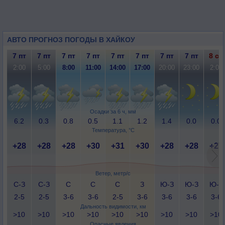
АВТО ПРОГНОЗ ПОГОДЫ В ХАЙКОУ
7 пт
7 пт
7 пт
7 пт
7 пт
7 пт
7 пт
7 пт
8 сб
2:00
5:00
8:00
11:00
14:00
17:00
20:00
23:00
2:00
Осадки за 6 ч, мм
6.2
0.3
0.8
0.5
1.1
1.2
1.4
0.0
0.0
Температура, °C
+28
+28
+28
+30
+31
+30
+28
+28
+27
Ветер, метр/с
С-З
С-З
С
С
С
З
Ю-З
Ю-З
Ю-З
2-5
2-5
3-6
3-6
2-5
3-6
3-6
3-6
3-6
Дальность видимости, км
>10
>10
>10
>10
>10
>10
>10
>10
>10
Опасные явления