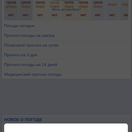
гроза
гроза
гроза
гроза
гроза
гроза
гроза
жара
жара
дождь
жара
жара
жара
жара
жара
жара
Мыть автомобиль?
нет
нет
нет
нет
нет
нет
нет
нет
нет
Погода сегодня
Прогноз погоды на завтра
Почасовой прогноз на сутки
Прогноз на 3 дня
Прогноз погоды на 14 дней
Медицинский прогноз погоды
НОВОЕ О ПОГОДЕ
Космическая погода и транспорт