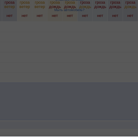
гроза
гроза
гроза
гроза
гроза
гроза
гроза
гроза
гроза
ветер
ветер
ветер
дождь
дождь
дождь
дождь
дождь
дождь
Мыть автомобиль?
нет
нет
нет
нет
нет
нет
нет
нет
нет