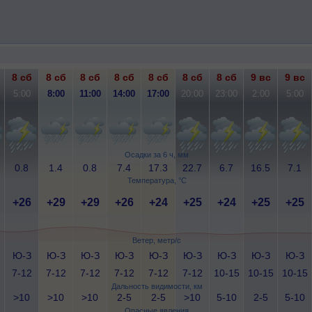
8 сб
8 сб
8 сб
8 сб
8 сб
8 сб
8 сб
9 вс
9 вс
5:00
8:00
11:00
14:00
17:00
20:00
23:00
2:00
5:00
Осадки за 6 ч, мм
0.8
1.4
0.8
7.4
17.3
22.7
6.7
16.5
7.1
Температура, °C
+26
+29
+29
+26
+24
+25
+24
+25
+25
Ветер, метр/с
Ю-З
Ю-З
Ю-З
Ю-З
Ю-З
Ю-З
Ю-З
Ю-З
Ю-З
7-12
7-12
7-12
7-12
7-12
7-12
10-15
10-15
10-15
Дальность видимости, км
>10
>10
>10
2-5
2-5
>10
5-10
2-5
5-10
Опасные явления