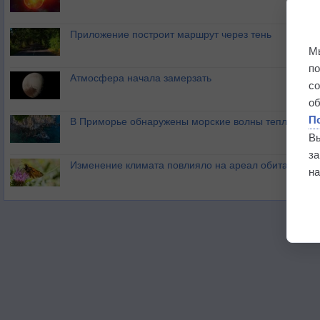
Приложение построит маршрут через тень
М
п
Атмосфера начала замерзать
с
о
П
В Приморье обнаружены морские волны тепла
В
з
Изменение климата повлияло на ареал обитания ба
на