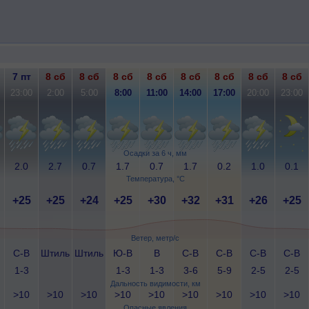
7 пт
8 сб
8 сб
8 сб
8 сб
8 сб
8 сб
8 сб
8 сб
23:00
2:00
5:00
8:00
11:00
14:00
17:00
20:00
23:00
Осадки за 6 ч, мм
2.0
2.7
0.7
1.7
0.7
1.7
0.2
1.0
0.1
Температура, °C
+25
+25
+24
+25
+30
+32
+31
+26
+25
Ветер, метр/с
С-В
Штиль
Штиль
Ю-В
В
С-В
С-В
С-В
С-В
1-3
1-3
1-3
3-6
5-9
2-5
2-5
Дальность видимости, км
>10
>10
>10
>10
>10
>10
>10
>10
>10
Опасные явления