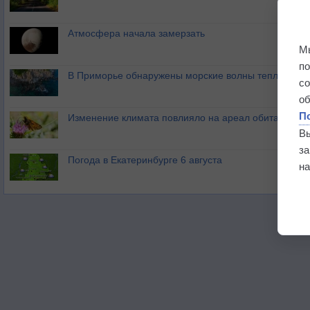
Атмосфера начала замерзать
М
п
В Приморье обнаружены морские волны тепла
с
о
П
Изменение климата повлияло на ареал обитания ба
В
з
Погода в Екатеринбурге 6 августа
на