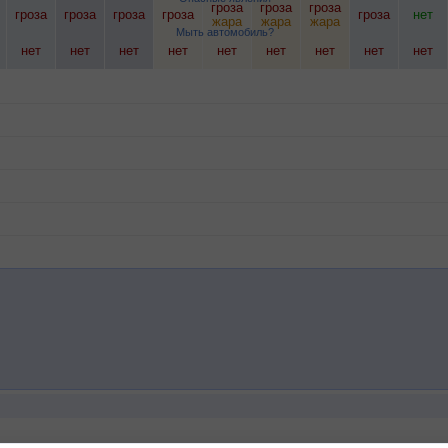
гроза
гроза
гроза
гроза
гроза
гроза
гроза
гроза
нет
жара
жара
жара
Мыть автомобиль?
нет
нет
нет
нет
нет
нет
нет
нет
нет