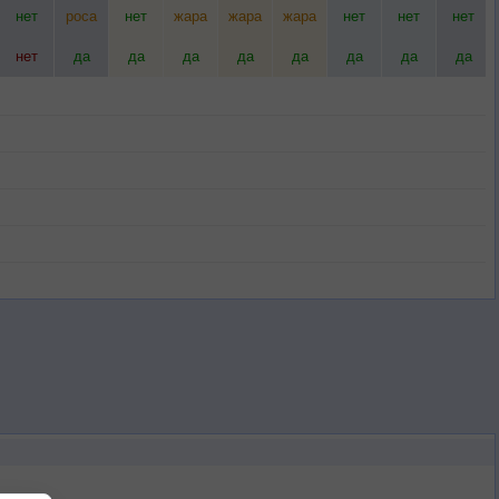
нет
роса
нет
жара
жара
жара
нет
нет
нет
нет
да
да
да
да
да
да
да
да