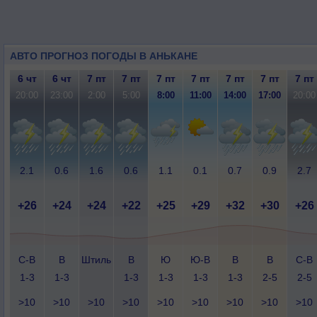
АВТО ПРОГНОЗ ПОГОДЫ В АНЬКАНЕ
6 чт
6 чт
7 пт
7 пт
7 пт
7 пт
7 пт
7 пт
7 пт
20:00
23:00
2:00
5:00
8:00
11:00
14:00
17:00
20:00
2.1
0.6
1.6
0.6
1.1
0.1
0.7
0.9
2.7
+26
+24
+24
+22
+25
+29
+32
+30
+26
С-В
В
Штиль
В
Ю
Ю-В
В
В
С-В
1-3
1-3
1-3
1-3
1-3
1-3
2-5
2-5
>10
>10
>10
>10
>10
>10
>10
>10
>10