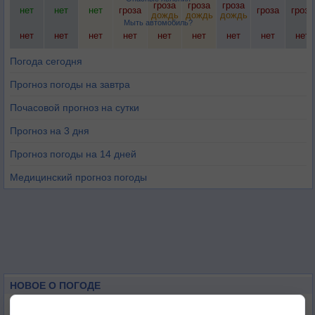
гроза
гроза
гроза
нет
нет
нет
гроза
гроза
гроза
дождь
дождь
дождь
Мыть автомобиль?
нет
нет
нет
нет
нет
нет
нет
нет
нет
Погода сегодня
Прогноз погоды на завтра
Почасовой прогноз на сутки
Прогноз на 3 дня
Прогноз погоды на 14 дней
Медицинский прогноз погоды
НОВОЕ О ПОГОДЕ
Космическая погода влияет на транспорт