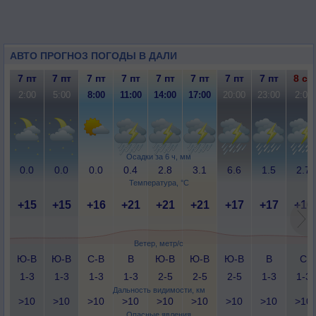
АВТО ПРОГНОЗ ПОГОДЫ В ДАЛИ
7 пт
7 пт
7 пт
7 пт
7 пт
7 пт
7 пт
7 пт
8 сб
2:00
5:00
8:00
11:00
14:00
17:00
20:00
23:00
2:00
Осадки за 6 ч, мм
0.0
0.0
0.0
0.4
2.8
3.1
6.6
1.5
2.7
Температура, °C
+15
+15
+16
+21
+21
+21
+17
+17
+16
Ветер, метр/с
Ю-В
Ю-В
С-В
В
Ю-В
Ю-В
Ю-В
В
С
1-3
1-3
1-3
1-3
2-5
2-5
2-5
1-3
1-3
Дальность видимости, км
>10
>10
>10
>10
>10
>10
>10
>10
>10
Опасные явления