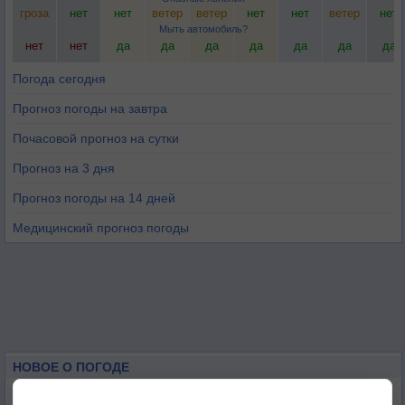
гроза
нет
нет
ветер
ветер
нет
нет
ветер
нет
Мыть автомобиль?
нет
нет
да
да
да
да
да
да
да
Погода сегодня
Прогноз погоды на завтра
Почасовой прогноз на сутки
Прогноз на 3 дня
Прогноз погоды на 14 дней
Медицинский прогноз погоды
НОВОЕ О ПОГОДЕ
Космическая погода и транспорт