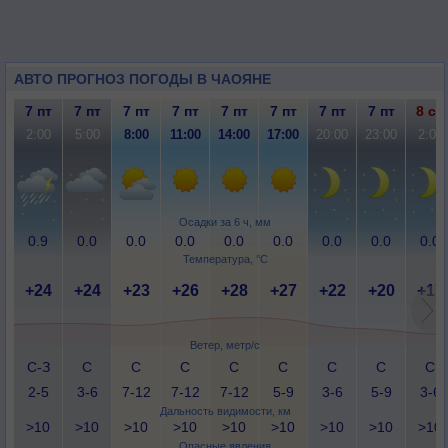
АВТО ПРОГНОЗ ПОГОДЫ В ЧАОЯНЕ
7 пт
7 пт
7 пт
7 пт
7 пт
7 пт
7 пт
7 пт
8 сб
2:00
5:00
8:00
11:00
14:00
17:00
20:00
23:00
2:00
Осадки за 6 ч, мм
0.9
0.0
0.0
0.0
0.0
0.0
0.0
0.0
0.0
Температура, °C
+24
+24
+23
+26
+28
+27
+22
+20
+17
Ветер, метр/с
С-З
С
С
С
С
С
С
С
С
2-5
3-6
7-12
7-12
7-12
5-9
3-6
5-9
3-6
Дальность видимости, км
>10
>10
>10
>10
>10
>10
>10
>10
>10
Опасные явления