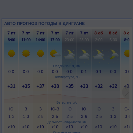
АВТО ПРОГНОЗ ПОГОДЫ В ДУНГУАНЕ
7 пт
7 пт
7 пт
7 пт
7 пт
7 пт
8 сб
8 сб
8 сб
8:00
11:00
14:00
17:00
20:00
23:00
2:00
5:00
8:00
Осадки за 6 ч, мм
0.0
0.0
0.0
0.0
0.0
0.1
0.1
0.0
0.0
Температура, °C
+31
+35
+37
+38
+35
+33
+32
+32
+32
Ветер, метр/с
Ю
З
З
Ю-З
Ю
Ю
Ю
З
С-З
1-3
1-3
2-5
2-5
2-5
3-6
2-5
1-3
3-6
Дальность видимости, км
>10
>10
>10
>10
>10
>10
>10
>10
>10
Опасные явления