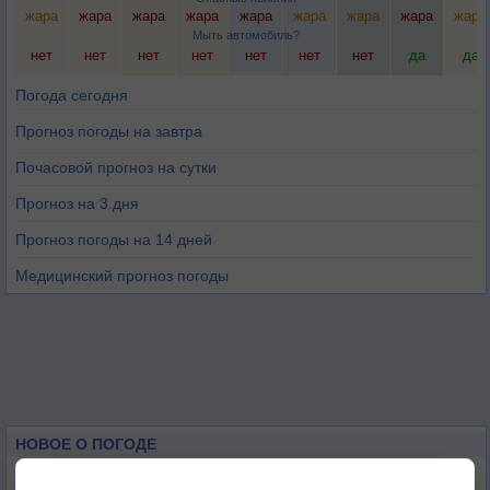
жара
жара
жара
жара
жара
жара
жара
жара
жара
Мыть автомобиль?
нет
нет
нет
нет
нет
нет
нет
да
да
Погода сегодня
Прогноз погоды на завтра
Почасовой прогноз на сутки
Прогноз на 3 дня
Прогноз погоды на 14 дней
Медицинский прогноз погоды
НОВОЕ О ПОГОДЕ
Максимум лета не сдаётся