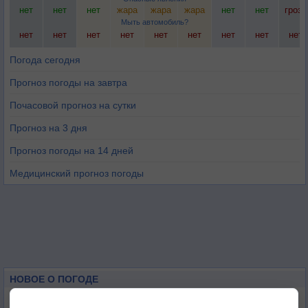
нет
нет
нет
жара
жара
жара
нет
нет
гроза
Мыть автомобиль?
нет
нет
нет
нет
нет
нет
нет
нет
нет
Погода сегодня
Прогноз погоды на завтра
Почасовой прогноз на сутки
Прогноз на 3 дня
Прогноз погоды на 14 дней
Медицинский прогноз погоды
НОВОЕ О ПОГОДЕ
Космическая погода влияет на транспорт