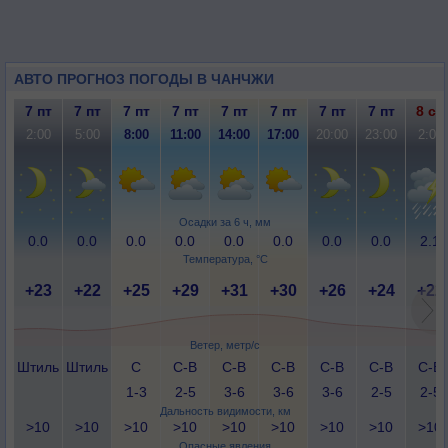
АВТО ПРОГНОЗ ПОГОДЫ В ЧАНЧЖИ
7 пт
7 пт
7 пт
7 пт
7 пт
7 пт
7 пт
7 пт
8 сб
2:00
5:00
8:00
11:00
14:00
17:00
20:00
23:00
2:00
Осадки за 6 ч, мм
0.0
0.0
0.0
0.0
0.0
0.0
0.0
0.0
2.1
Температура, °C
+23
+22
+25
+29
+31
+30
+26
+24
+22
Ветер, метр/с
Штиль
Штиль
С
С-В
С-В
С-В
С-В
С-В
С-В
1-3
2-5
3-6
3-6
3-6
2-5
2-5
Дальность видимости, км
>10
>10
>10
>10
>10
>10
>10
>10
>10
Опасные явления