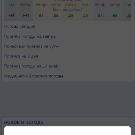
нет
ветер
ветер
ветер
ветер
нет
ветер
ветер
нет
Мыть автомобиль?
нет
нет
да
да
да
да
да
да
да
Погода сегодня
Прогноз погоды на завтра
Почасовой прогноз на сутки
Прогноз на 3 дня
Прогноз погоды на 14 дней
Медицинский прогноз погоды
НОВОЕ О ПОГОДЕ
Космическая погода влияет на транспорт