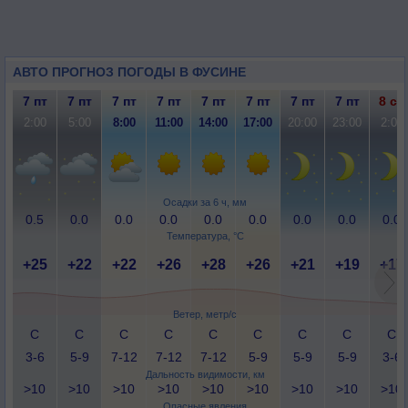
АВТО ПРОГНОЗ ПОГОДЫ В ФУСИНЕ
7 пт
7 пт
7 пт
7 пт
7 пт
7 пт
7 пт
7 пт
8 сб
2:00
5:00
8:00
11:00
14:00
17:00
20:00
23:00
2:00
Осадки за 6 ч, мм
0.5
0.0
0.0
0.0
0.0
0.0
0.0
0.0
0.0
Температура, °C
+25
+22
+22
+26
+28
+26
+21
+19
+17
Ветер, метр/с
С
С
С
С
С
С
С
С
С
3-6
5-9
7-12
7-12
7-12
5-9
5-9
5-9
3-6
Дальность видимости, км
>10
>10
>10
>10
>10
>10
>10
>10
>10
Опасные явления