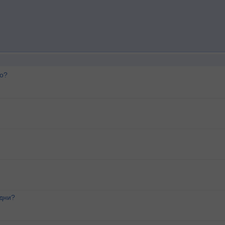
го?
 дни?