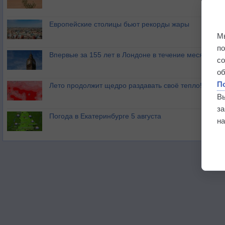
Европейские столицы бьют рекорды жары
М
п
Впервые за 155 лет в Лондоне в течение месяца не
с
о
П
Лето продолжит щедро раздавать своё тепло!
В
з
Погода в Екатеринбурге 5 августа
на