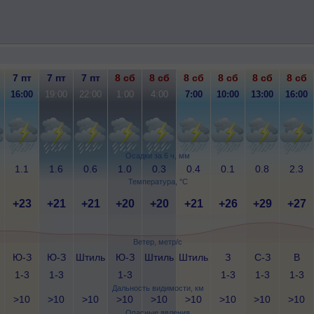
7 пт
7 пт
7 пт
8 сб
8 сб
8 сб
8 сб
8 сб
8 сб
16:00
19:00
22:00
1:00
4:00
7:00
10:00
13:00
16:00
Осадки за 6 ч, мм
1.1
1.6
0.6
1.0
0.3
0.4
0.1
0.8
2.3
Температура, °C
+23
+21
+21
+20
+20
+21
+26
+29
+27
Ветер, метр/с
Ю-З
Ю-З
Штиль
Ю-З
Штиль
Штиль
З
С-З
В
1-3
1-3
1-3
1-3
1-3
1-3
Дальность видимости, км
>10
>10
>10
>10
>10
>10
>10
>10
>10
Опасные явления