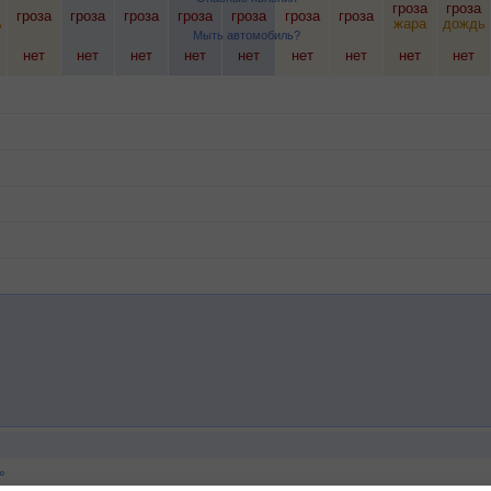
гроза
гроза
гроза
гроза
гроза
гроза
гроза
гроза
гроза
ь
жара
дождь
Мыть автомобиль?
нет
нет
нет
нет
нет
нет
нет
нет
нет
°