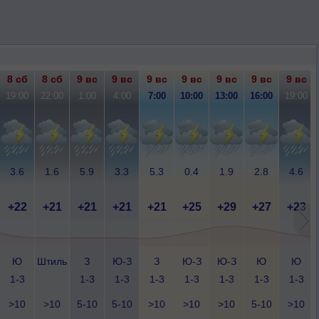
8 сб
8 сб
9 вс
9 вс
9 вс
9 вс
9 вс
9 вс
9 вс
19:00
22:00
1:00
4:00
7:00
10:00
13:00
16:00
19:00
3.6
1.6
5.9
3.3
5.3
0.4
1.9
2.8
4.6
+22
+21
+21
+21
+21
+25
+29
+27
+23
Ю
Штиль
З
Ю-З
З
Ю-З
Ю-З
Ю
Ю
1-3
1-3
1-3
1-3
1-3
1-3
1-3
1-3
>10
>10
5-10
5-10
>10
>10
>10
5-10
>10