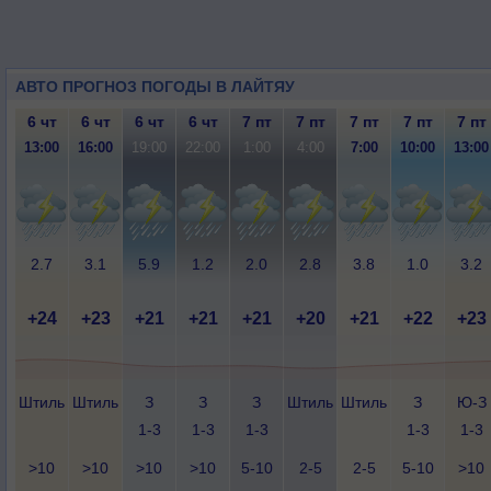
АВТО ПРОГНОЗ ПОГОДЫ В ЛАЙТЯУ
6 чт
6 чт
6 чт
6 чт
7 пт
7 пт
7 пт
7 пт
7 пт
13:00
16:00
19:00
22:00
1:00
4:00
7:00
10:00
13:00
2.7
3.1
5.9
1.2
2.0
2.8
3.8
1.0
3.2
+24
+23
+21
+21
+21
+20
+21
+22
+23
Штиль
Штиль
З
З
З
Штиль
Штиль
З
Ю-З
1-3
1-3
1-3
1-3
1-3
>10
>10
>10
>10
5-10
2-5
2-5
5-10
>10