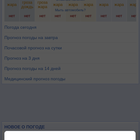
гроза
гроза
жара
жара
жара
жара
жара
жара
жара
дождь
жара
Мыть автомобиль?
нет
нет
нет
нет
нет
нет
нет
нет
нет
Погода сегодня
Прогноз погоды на завтра
Почасовой прогноз на сутки
Прогноз на 3 дня
Прогноз погоды на 14 дней
Медицинский прогноз погоды
НОВОЕ О ПОГОДЕ
Космическая погода влияет на транспорт