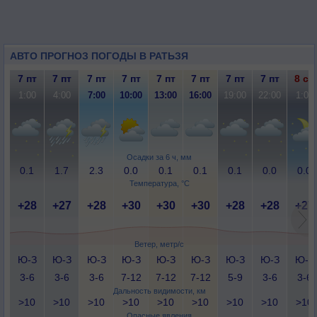
АВТО ПРОГНОЗ ПОГОДЫ В РАТЬЗЯ
7 пт
7 пт
7 пт
7 пт
7 пт
7 пт
7 пт
7 пт
8 сб
1:00
4:00
7:00
10:00
13:00
16:00
19:00
22:00
1:00
Осадки за 6 ч, мм
0.1
1.7
2.3
0.0
0.1
0.1
0.1
0.0
0.0
Температура, °C
+28
+27
+28
+30
+30
+30
+28
+28
+27
Ветер, метр/с
Ю-З
Ю-З
Ю-З
Ю-З
Ю-З
Ю-З
Ю-З
Ю-З
Ю-З
3-6
3-6
3-6
7-12
7-12
7-12
5-9
3-6
3-6
Дальность видимости, км
>10
>10
>10
>10
>10
>10
>10
>10
>10
Опасные явления