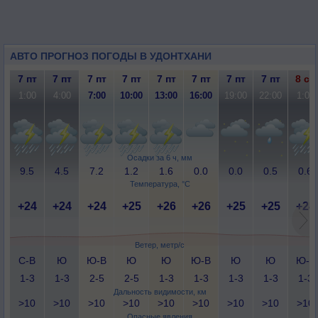
АВТО ПРОГНОЗ ПОГОДЫ В УДОНТХАНИ
7 пт
7 пт
7 пт
7 пт
7 пт
7 пт
7 пт
7 пт
8 сб
1:00
4:00
7:00
10:00
13:00
16:00
19:00
22:00
1:00
Осадки за 6 ч, мм
9.5
4.5
7.2
1.2
1.6
0.0
0.0
0.5
0.6
Температура, °C
+24
+24
+24
+25
+26
+26
+25
+25
+24
Ветер, метр/с
С-В
Ю
Ю-В
Ю
Ю
Ю-В
Ю
Ю
Ю-З
1-3
1-3
2-5
2-5
1-3
1-3
1-3
1-3
1-3
Дальность видимости, км
>10
>10
>10
>10
>10
>10
>10
>10
>10
Опасные явления