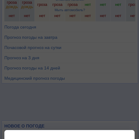
гроза
гроза
гроза
гроза
гроза
нет
нет
нет
гроза
дождь
дождь
Мыть автомобиль?
нет
нет
нет
нет
нет
нет
нет
нет
нет
Погода сегодня
Прогноз погоды на завтра
Почасовой прогноз на сутки
Прогноз на 3 дня
Прогноз погоды на 14 дней
Медицинский прогноз погоды
НОВОЕ О ПОГОДЕ
Космическая погода влияет на транспорт