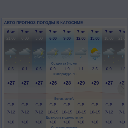
АВТО ПРОГНОЗ ПОГОДЫ В КАГОСИМЕ
6 чт
7 пт
7 пт
7 пт
7 пт
7 пт
7 пт
7 пт
7 пт
21:00
0:00
3:00
6:00
9:00
12:00
15:00
18:00
21:00
Осадки за 6 ч, мм
0.5
0.1
0.6
0.9
1.9
1.1
2.5
0.9
1.3
Температура, °C
+27
+27
+27
+26
+28
+29
+29
+27
+27
Ветер, метр/с
С-В
С-В
С-В
С-В
С-В
С-В
С-В
С-В
В
7-12
7-12
7-12
10-15
10-15
10-15
10-15
7-12
7-12
Дальность видимости, км
>10
>10
>10
>10
>10
>10
>10
>10
>10
Опасные явления