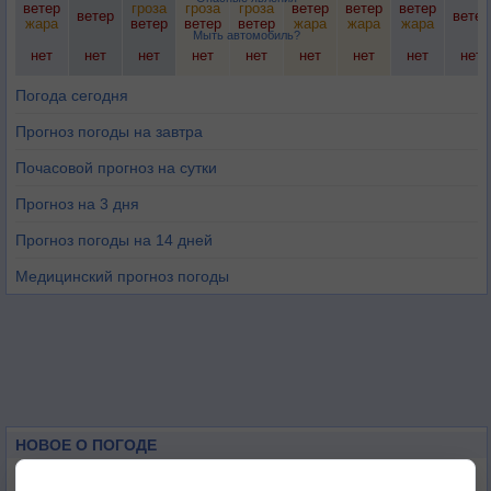
ветер
гроза
гроза
гроза
ветер
ветер
ветер
ветер
ветер
жара
ветер
ветер
ветер
жара
жара
жара
Мыть автомобиль?
нет
нет
нет
нет
нет
нет
нет
нет
нет
Погода сегодня
Прогноз погоды на завтра
Почасовой прогноз на сутки
Прогноз на 3 дня
Прогноз погоды на 14 дней
Медицинский прогноз погоды
НОВОЕ О ПОГОДЕ
Приложение построит маршрут через тень