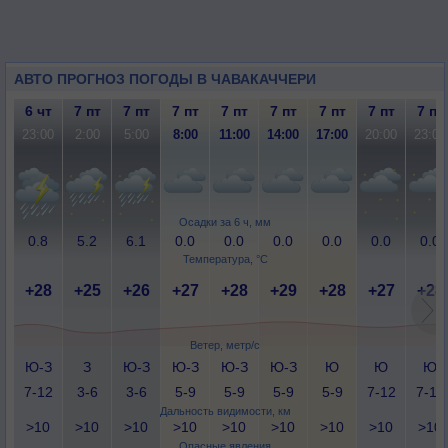
АВТО ПРОГНОЗ ПОГОДЫ В ЧАВАКАЧЧЕРИ
6 чт
7 пт
7 пт
7 пт
7 пт
7 пт
7 пт
7 пт
7 пт
23:00
2:00
5:00
8:00
11:00
14:00
17:00
20:00
23:00
Осадки за 6 ч, мм
0.8
5.2
6.1
0.0
0.0
0.0
0.0
0.0
0.0
Температура, °C
+28
+25
+26
+27
+28
+29
+28
+27
+28
Ветер, метр/с
Ю-З
З
Ю-З
Ю-З
Ю-З
Ю-З
Ю
Ю
Ю
7-12
3-6
3-6
5-9
5-9
5-9
5-9
7-12
7-12
Дальность видимости, км
>10
>10
>10
>10
>10
>10
>10
>10
>10
Опасные явления