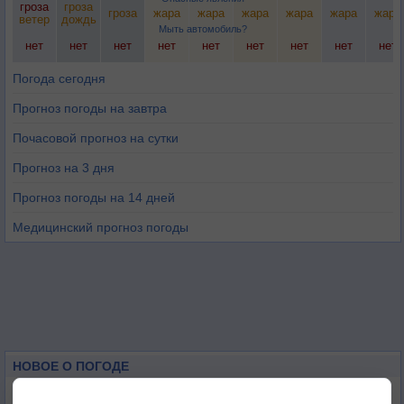
гроза
гроза
гроза
жара
жара
жара
жара
жара
жара
ветер
дождь
Мыть автомобиль?
нет
нет
нет
нет
нет
нет
нет
нет
нет
Погода сегодня
Прогноз погоды на завтра
Почасовой прогноз на сутки
Прогноз на 3 дня
Прогноз погоды на 14 дней
Медицинский прогноз погоды
НОВОЕ О ПОГОДЕ
Космическая погода влияет на транспорт