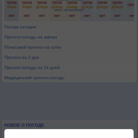
гроза
гроза
гроза
гроза
гроза
гроза
гроза
гроза
гроза
жара
жара
дождь
дождь
дождь
дождь
дождь
дождь
Мыть автомобиль?
нет
нет
нет
нет
нет
нет
нет
нет
нет
Погода сегодня
Прогноз погоды на завтра
Почасовой прогноз на сутки
Прогноз на 3 дня
Прогноз погоды на 14 дней
Медицинский прогноз погоды
НОВОЕ О ПОГОДЕ
Максимум лета не сдаётся