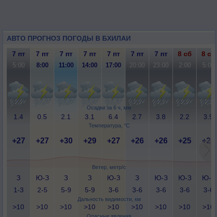
АВТО ПРОГНОЗ ПОГОДЫ В БХИЛАИ
7 пт
7 пт
7 пт
7 пт
7 пт
7 пт
7 пт
8 сб
8 сб
5:00
8:00
11:00
14:00
17:00
20:00
23:00
2:00
5:00
Осадки за 6 ч, мм
1.4
0.5
2.1
3.1
6.4
2.7
3.8
2.2
3.9
Температура, °C
+27
+27
+30
+29
+27
+26
+26
+25
+25
Ветер, метр/с
З
Ю-З
З
З
Ю-З
З
Ю-З
Ю-З
Ю-З
1-3
2-5
5-9
5-9
3-6
3-6
3-6
3-6
3-6
Дальность видимости, км
>10
>10
>10
>10
>10
>10
>10
>10
>10
Опасные явления