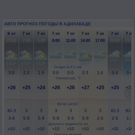
АВТО ПРОГНОЗ ПОГОДЫ В АДИЛАБАДЕ
6 чт
7 пт
7 пт
7 пт
7 пт
7 пт
7 пт
7 пт
7 пт
23:00
2:00
5:00
8:00
11:00
14:00
17:00
20:00
23:00
Осадки за 6 ч, мм
3.5
2.3
2.9
0.0
0.0
0.3
1.6
0.4
0.4
Температура, °C
+26
+25
+24
+26
+26
+27
+25
+25
+24
Ветер, метр/с
Ю-З
З
З
З
З
З
З
Ю-З
Ю-З
3-6
5-9
5-9
5-9
5-9
5-9
2-5
2-5
1-3
Дальность видимости, км
>10
>10
>10
>10
>10
>10
>10
>10
>10
Опасные явления