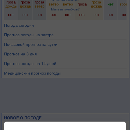
гроза
гроза
гроза
гроза
ветер
ветер
гроза
нет
гроза
дождь
дождь
ветер
дождь
Мыть автомобиль?
нет
нет
нет
нет
нет
нет
нет
нет
нет
Погода сегодня
Прогноз погоды на завтра
Почасовой прогноз на сутки
Прогноз на 3 дня
Прогноз погоды на 14 дней
Медицинский прогноз погоды
НОВОЕ О ПОГОДЕ
Космическая погода и транспорт