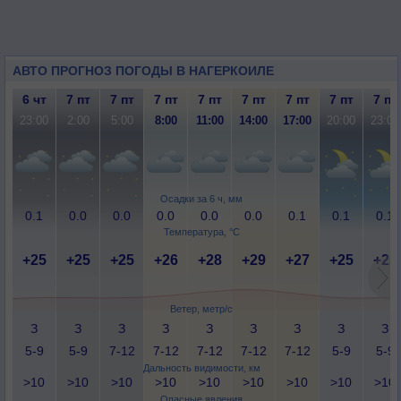
АВТО ПРОГНОЗ ПОГОДЫ В НАГЕРКОИЛЕ
6 чт
7 пт
7 пт
7 пт
7 пт
7 пт
7 пт
7 пт
7 пт
23:00
2:00
5:00
8:00
11:00
14:00
17:00
20:00
23:00
Осадки за 6 ч, мм
0.1
0.0
0.0
0.0
0.0
0.0
0.1
0.1
0.1
Температура, °C
+25
+25
+25
+26
+28
+29
+27
+25
+25
Ветер, метр/с
З
З
З
З
З
З
З
З
З
5-9
5-9
7-12
7-12
7-12
7-12
7-12
5-9
5-9
Дальность видимости, км
>10
>10
>10
>10
>10
>10
>10
>10
>10
Опасные явления