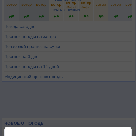
ветер
ветер
ветер
ветер
ветер
ветер
ветер
ветер
ветер
жара
жара
Мыть автомобиль?
да
да
да
да
да
да
да
да
да
Погода сегодня
Прогноз погоды на завтра
Почасовой прогноз на сутки
Прогноз на 3 дня
Прогноз погоды на 14 дней
Медицинский прогноз погоды
НОВОЕ О ПОГОДЕ
Космическая погода влияет на транспорт