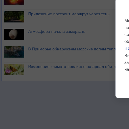
Приложение построит маршрут через тень
М
п
Атмосфера начала замерзать
с
о
П
В Приморье обнаружены морские волны тепла
В
з
Изменение климата повлияло на ареал обитания ба
на