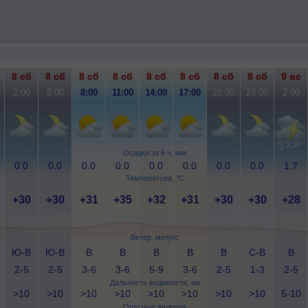
8 сб
8 сб
8 сб
8 сб
8 сб
8 сб
8 сб
8 сб
9 вс
2:00
5:00
8:00
11:00
14:00
17:00
20:00
23:00
2:00
Осадки за 6 ч, мм
0.0
0.0
0.0
0.0
0.0
0.0
0.0
0.0
1.7
Температура, °C
+30
+30
+31
+35
+32
+31
+30
+30
+28
Ветер, метр/с
Ю-В
Ю-В
В
В
В
В
В
С-В
В
2-5
2-5
3-6
3-6
5-9
3-6
2-5
1-3
2-5
Дальность видимости, км
>10
>10
>10
>10
>10
>10
>10
>10
5-10
Опасные явления