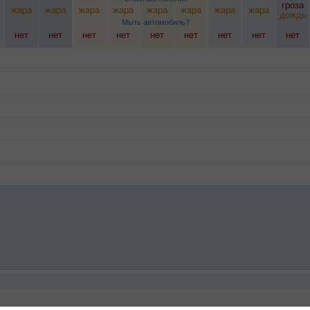
гроза
жара
жара
жара
жара
жара
жара
жара
жара
дождь
Мыть автомобиль?
нет
нет
нет
нет
нет
нет
нет
нет
нет