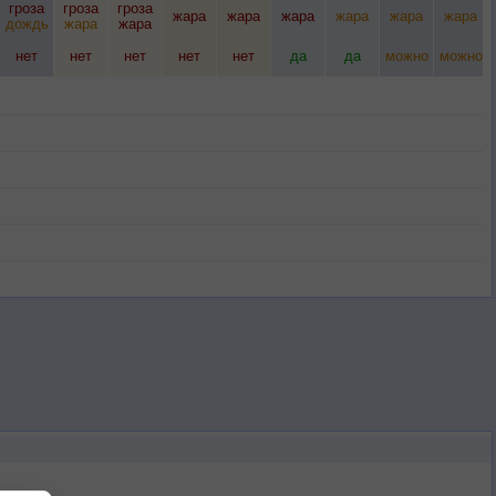
гроза
гроза
гроза
жара
жара
жара
жара
жара
жара
дождь
жара
жара
нет
нет
нет
нет
нет
да
да
можно
можно