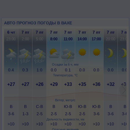
АВТО ПРОГНОЗ ПОГОДЫ В ВАХЕ
6 чт
7 пт
7 пт
7 пт
7 пт
7 пт
7 пт
7 пт
7 пт
23:00
2:00
5:00
8:00
11:00
14:00
17:00
20:00
23:00
Осадки за 6 ч, мм
0.4
0.3
1.0
0.0
0.1
0.0
0.0
0.0
0.0
Температура, °C
+27
+27
+26
+29
+33
+35
+36
+32
+30
Ветер, метр/с
В
В
С-В
В
Ю-В
Ю-В
Ю-В
В
В
3-6
1-3
2-5
2-5
2-5
2-5
3-6
3-6
3-6
Дальность видимости, км
>10
>10
>10
>10
>10
>10
>10
>10
>10
Опасные явления