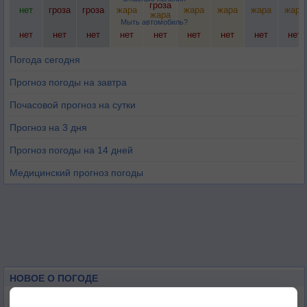
гроза
нет
гроза
гроза
жара
жара
жара
жара
жара
жара
Мыть автомобиль?
нет
нет
нет
нет
нет
нет
нет
нет
нет
Погода сегодня
Прогноз погоды на завтра
Почасовой прогноз на сутки
Прогноз на 3 дня
Прогноз погоды на 14 дней
Медицинский прогноз погоды
НОВОЕ О ПОГОДЕ
Космическая погода влияет на транспорт