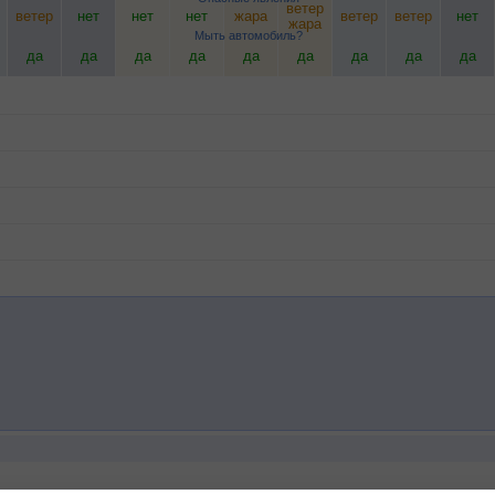
ветер
ветер
нет
нет
нет
жара
ветер
ветер
нет
жара
Мыть автомобиль?
да
да
да
да
да
да
да
да
да