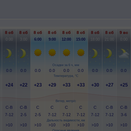
8 сб
8 сб
8 сб
8 сб
8 сб
8 сб
8 сб
8 сб
9 вс
0:00
3:00
6:00
9:00
12:00
15:00
18:00
21:00
0:00
Осадки за 6 ч, мм
0.0
0.0
0.0
0.0
0.0
0.0
0.0
0.0
0.0
Температура, °C
+24
+22
+23
+29
+33
+33
+30
+27
+25
Ветер, метр/с
С-В
С-В
С
С
С
С
С
С-В
С-В
7-12
2-5
2-5
7-12
7-12
7-12
7-12
7-12
3-6
Дальность видимости, км
>10
>10
>10
>10
>10
>10
>10
>10
>10
Опасные явления