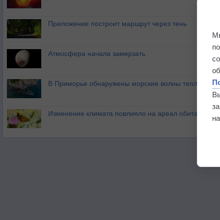
Приложение построит маршрут через тень
М
п
Атмосфера начала замерзать
с
о
П
В Приморье обнаружены морские волны тепла
В
з
Изменение климата повлияло на ареал обитания ба
на