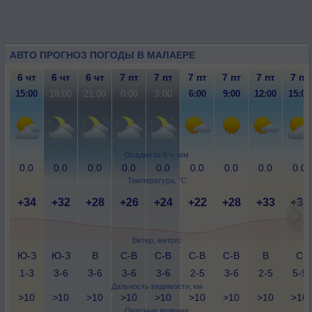
АВТО ПРОГНОЗ ПОГОДЫ В МАЛАЕРЕ
6 чт
6 чт
6 чт
7 пт
7 пт
7 пт
7 пт
7 пт
7 пт
15:00
18:00
21:00
0:00
3:00
6:00
9:00
12:00
15:00
Осадки за 6 ч, мм
0.0
0.0
0.0
0.0
0.0
0.0
0.0
0.0
0.0
Температура, °C
+34
+32
+28
+26
+24
+22
+28
+33
+33
Ветер, метр/с
Ю-З
Ю-З
В
С-В
С-В
С-В
С-В
В
С
1-3
3-6
3-6
3-6
3-6
2-5
3-6
2-5
5-9
Дальность видимости, км
>10
>10
>10
>10
>10
>10
>10
>10
>10
Опасные явления