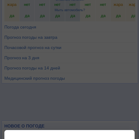
жара
нет
нет
нет
нет
нет
нет
жара
жара
Мыть автомобиль?
да
да
да
да
да
да
да
да
да
Погода сегодня
Прогноз погоды на завтра
Почасовой прогноз на сутки
Прогноз на 3 дня
Прогноз погоды на 14 дней
Медицинский прогноз погоды
НОВОЕ О ПОГОДЕ
Погода в Екатеринбурге 6 августа