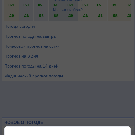
нет
нет
нет
нет
нет
нет
нет
нет
нет
Мыть автомобиль?
да
да
да
да
да
да
да
да
да
Погода сегодня
Прогноз погоды на завтра
Почасовой прогноз на сутки
Прогноз на 3 дня
Прогноз погоды на 14 дней
Медицинский прогноз погоды
НОВОЕ О ПОГОДЕ
Погода в Екатеринбурге 6 августа