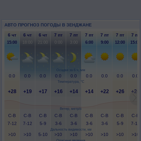
АВТО ПРОГНОЗ ПОГОДЫ В ЗЕНДЖАНЕ
6 чт
6 чт
6 чт
7 пт
7 пт
7 пт
7 пт
7 пт
7 пт
15:00
18:00
21:00
0:00
3:00
6:00
9:00
12:00
15:00
Осадки за 6 ч, мм
0.0
0.0
0.0
0.0
0.0
0.0
0.0
0.0
0.0
Температура, °C
+28
+19
+17
+16
+14
+14
+22
+26
+26
Ветер, метр/с
С-В
С-В
С-В
С-В
С-В
С-В
С-В
С-В
С-В
7-12
7-12
5-9
3-6
3-6
3-6
3-6
5-9
7-12
Дальность видимости, км
>10
>10
5-10
>10
>10
>10
>10
>10
>10
Опасные явления