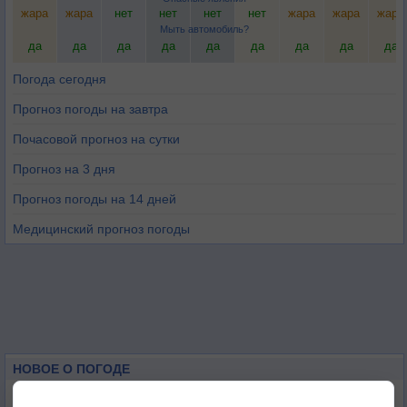
жара
жара
нет
нет
нет
нет
жара
жара
жара
Мыть автомобиль?
да
да
да
да
да
да
да
да
да
Погода сегодня
Прогноз погоды на завтра
Почасовой прогноз на сутки
Прогноз на 3 дня
Прогноз погоды на 14 дней
Медицинский прогноз погоды
НОВОЕ О ПОГОДЕ
Атмосфера начала замерзать