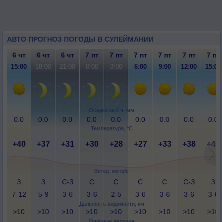
АВТО ПРОГНОЗ ПОГОДЫ В СУЛЕЙМАНИИ
6 чт
6 чт
6 чт
7 пт
7 пт
7 пт
7 пт
7 пт
7 пт
15:00
18:00
21:00
0:00
3:00
6:00
9:00
12:00
15:00
Осадки за 6 ч, мм
0.0
0.0
0.0
0.0
0.0
0.0
0.0
0.0
0.0
Температура, °C
+40
+37
+31
+30
+28
+27
+33
+38
+40
Ветер, метр/с
З
З
С-З
С
С
С
С
С-З
З
7-12
5-9
3-6
3-6
2-5
3-6
3-6
3-6
3-6
Дальность видимости, км
>10
>10
>10
>10
>10
>10
>10
>10
>10
Опасные явления