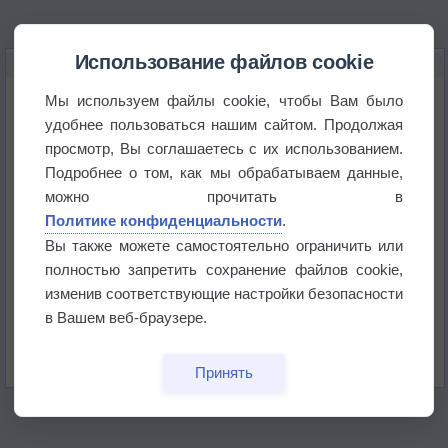
Использование файлов cookie
НОВОЕ О ПОГОДЕ
Космическая погода влияет на транспорт
Мы используем файлы cookie, чтобы Вам было
удобнее пользоваться нашим сайтом. Продолжая
просмотр, Вы соглашаетесь с их использованием.
Приложение построит маршрут через тень
Подробнее о том, как мы обрабатываем данные,
можно прочитать в
Атмосфера начала замерзать
Политике конфиденциальности
.
Вы также можете самостоятельно ограничить или
полностью запретить сохранение файлов cookie,
В Приморье обнаружены морские волны тепла
изменив соответствующие настройки безопасности
в Вашем веб-браузере.
Изменение климата повлияло на ареал обитания
бабочек
Принять