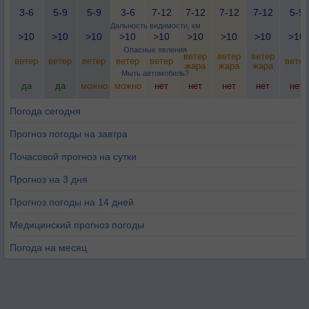
3-6
5-9
5-9
3-6
7-12
7-12
7-12
7-12
5-9
Дальность видимости, км
>10
>10
>10
>10
>10
>10
>10
>10
>10
Опасные явления
ветер
ветер
ветер
ветер
ветер
ветер
ветер
ветер
ветер
жара
жара
жара
Мыть автомобиль?
да
да
можно
можно
нет
нет
нет
нет
нет
Погода сегодня
Прогноз погоды на завтра
Почасовой прогноз на сутки
Прогноз на 3 дня
Прогноз погоды на 14 дней
Медицинский прогноз погоды
Погода на месяц