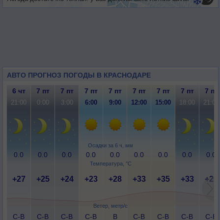
АВТО ПРОГНОЗ ПОГОДЫ В КРАСНОДАРЕ
6 чт
7 пт
7 пт
7 пт
7 пт
7 пт
7 пт
7 пт
7 пт
21:00
0:00
3:00
6:00
9:00
12:00
15:00
18:00
21:00
Осадки за 6 ч, мм
0.0
0.0
0.0
0.0
0.0
0.0
0.0
0.0
0.0
Температура, °C
+27
+25
+24
+23
+28
+33
+35
+33
+29
Ветер, метр/с
С-В
С-В
С-В
С-В
В
С-В
С-В
С-В
С-В