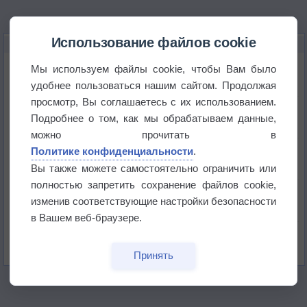
Использование файлов cookie
НОВОЕ О ПОГОДЕ
Дневная температура воздуха в ОАЭ превысила
Мы используем файлы cookie, чтобы Вам было
+51°
удобнее пользоваться нашим сайтом. Продолжая
просмотр, Вы соглашаетесь с их использованием.
Европейские столицы бьют рекорды жары
Подробнее о том, как мы обрабатываем данные,
можно прочитать в
Впервые за 155 лет в Лондоне в течение месяца
Политике конфиденциальности
.
не выпадал дождь
Вы также можете самостоятельно ограничить или
полностью запретить сохранение файлов cookie,
Лето продолжит щедро раздавать своё тепло!
изменив соответствующие настройки безопасности
в Вашем веб-браузере.
Погода в Екатеринбурге 5 августа
Принять