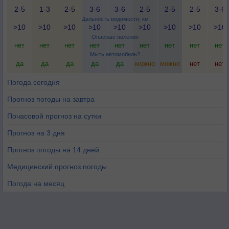
2-5
1-3
2-5
3-6
3-6
2-5
2-5
2-5
3-6
Дальность видимости, км
>10
>10
>10
>10
>10
>10
>10
>10
>10
Опасные явления
нет
нет
нет
нет
нет
нет
нет
нет
нет
Мыть автомобиль?
да
да
да
да
да
можно
можно
нет
нет
Погода сегодня
Прогноз погоды на завтра
Почасовой прогноз на сутки
Прогноз на 3 дня
Прогноз погоды на 14 дней
Медицинский прогноз погоды
Погода на месяц