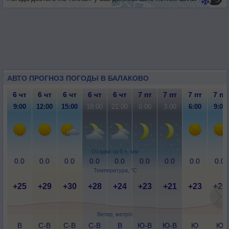
АВТО ПРОГНОЗ ПОГОДЫ В БАЛАКОВО
6 чт
6 чт
6 чт
6 чт
6 чт
7 пт
7 пт
7 пт
7 пт
9:00
12:00
15:00
18:00
21:00
0:00
3:00
6:00
9:00
Осадки за 6 ч, мм
0.0
0.0
0.0
0.0
0.0
0.0
0.0
0.0
0.0
Температура, °C
+25
+29
+30
+28
+24
+23
+21
+23
+29
Ветер, метр/с
В
С-В
С-В
С-В
В
Ю-В
Ю-В
Ю
Ю