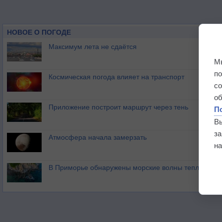
НОВОЕ О ПОГОДЕ
Максимум лета не сдаётся
М
п
Космическая погода влияет на транспорт
с
о
Приложение построит маршрут через тень
П
В
з
Атмосфера начала замерзать
на
В Приморье обнаружены морские волны тепла