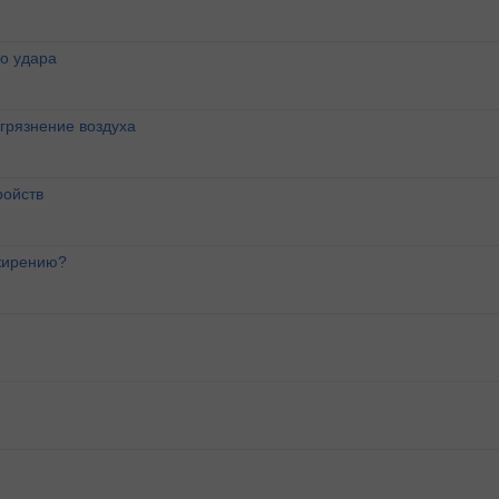
о удара
агрязнение воздуха
ройств
ожирению?