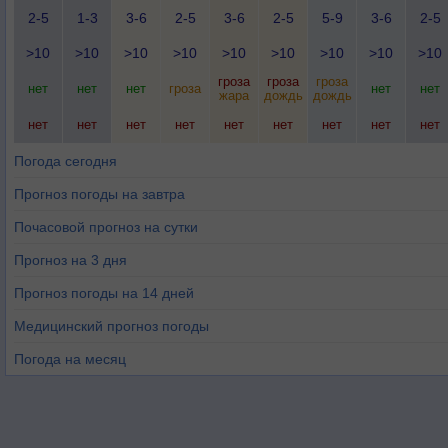
2-5
1-3
3-6
2-5
3-6
2-5
5-9
3-6
2-5
>10
>10
>10
>10
>10
>10
>10
>10
>10
гроза
гроза
гроза
нет
нет
нет
гроза
нет
нет
жара
дождь
дождь
нет
нет
нет
нет
нет
нет
нет
нет
нет
Погода сегодня
Прогноз погоды на завтра
Почасовой прогноз на сутки
Прогноз на 3 дня
Прогноз погоды на 14 дней
Медицинский прогноз погоды
Погода на месяц