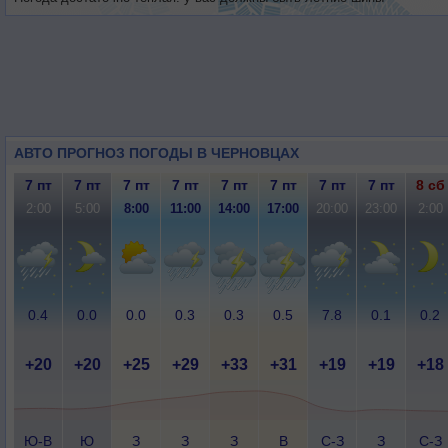
АВТО ПРОГНОЗ ПОГОДЫ В ЧЕРНОВЦАХ
7 пт
7 пт
7 пт
7 пт
7 пт
7 пт
7 пт
7 пт
8 сб
2:00
5:00
8:00
11:00
14:00
17:00
20:00
23:00
2:00
0.4
0.0
0.0
0.3
0.3
0.5
7.8
0.1
0.2
+20
+20
+25
+29
+33
+31
+19
+19
+18
Ю-В
Ю
З
З
З
В
С-З
З
С-З