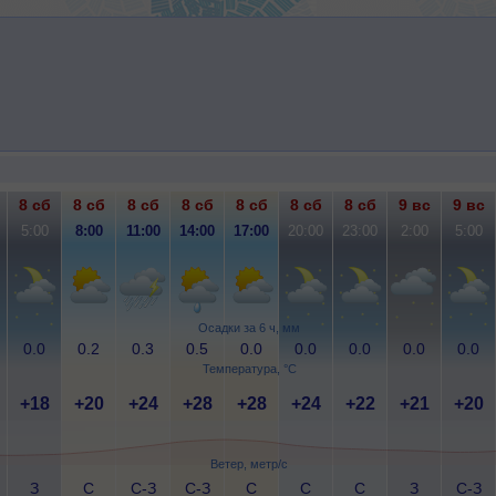
8 сб
8 сб
8 сб
8 сб
8 сб
8 сб
8 сб
9 вс
9 вс
5:00
8:00
11:00
14:00
17:00
20:00
23:00
2:00
5:00
Осадки за 6 ч, мм
0.0
0.2
0.3
0.5
0.0
0.0
0.0
0.0
0.0
Температура, °C
+18
+20
+24
+28
+28
+24
+22
+21
+20
Ветер, метр/с
З
С
С-З
С-З
С
С
С
З
С-З