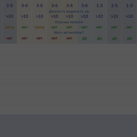
2-5
3-6
3-6
3-6
3-6
3-6
1-3
2-5
1-3
Дальность видимости, км
>10
>10
>10
>10
>10
>10
>10
>10
>10
Опасные явления
роса
нет
гроза
нет
нет
нет
нет
нет
нет
Мыть автомобиль?
нет
нет
нет
нет
нет
да
да
да
да