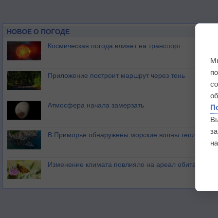
НОВОЕ О ПОГОДЕ
Космическая погода влияет на транспорт
М
п
Приложение построит маршрут через тень
с
о
Атмосфера начала замерзать
П
В
з
В Приморье обнаружены морские волны тепла
на
Изменение климата повлияло на ареал обитания ба