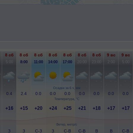
8 сб
8 сб
8 сб
8 сб
8 сб
8 сб
8 сб
9 вс
9 вс
5:00
8:00
11:00
14:00
17:00
20:00
23:00
2:00
5:00
Осадки за 6 ч, мм
0.4
2.4
0.0
0.0
0.0
0.0
0.0
0.0
0.0
Температура, °C
+16
+15
+20
+24
+25
+21
+18
+17
+17
Ветер, метр/с
З
З
С-З
З
С-В
С-В
В
В
С-В