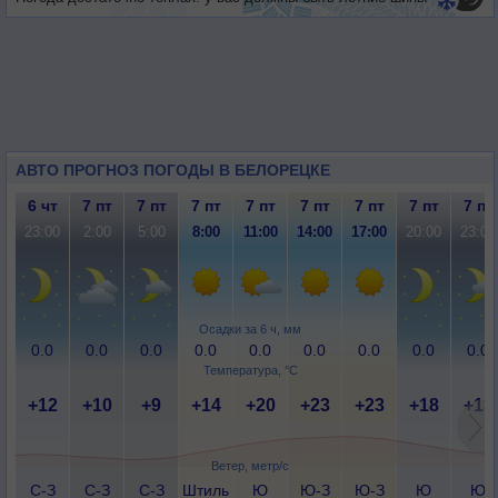
АВТО ПРОГНОЗ ПОГОДЫ В БЕЛОРЕЦКЕ
6 чт
7 пт
7 пт
7 пт
7 пт
7 пт
7 пт
7 пт
7 пт
23:00
2:00
5:00
8:00
11:00
14:00
17:00
20:00
23:00
Осадки за 6 ч, мм
0.0
0.0
0.0
0.0
0.0
0.0
0.0
0.0
0.0
Температура, °C
+12
+10
+9
+14
+20
+23
+23
+18
+13
Ветер, метр/с
С-З
С-З
С-З
Штиль
Ю
Ю-З
Ю-З
Ю
Ю