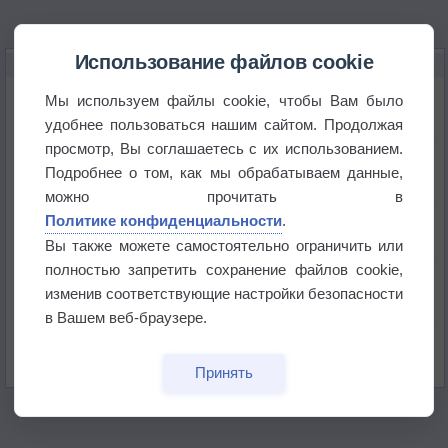
Использование файлов cookie
НОВОЕ О ПОГОДЕ
Космическая погода и транспорт
Мы используем файлы cookie, чтобы Вам было
удобнее пользоваться нашим сайтом. Продолжая
просмотр, Вы соглашаетесь с их использованием.
Приложение построит маршрут через тень
Подробнее о том, как мы обрабатываем данные,
можно прочитать в
Атмосфера начала замерзать
Политике конфиденциальности
.
Вы также можете самостоятельно ограничить или
полностью запретить сохранение файлов cookie,
В Приморье обнаружены морские волны тепла
изменив соответствующие настройки безопасности
в Вашем веб-браузере.
Изменение климата повлияло на ареал обитания
бабочек
Принять