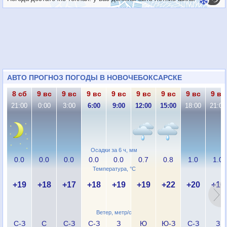
АВТО ПРОГНОЗ ПОГОДЫ В НОВОЧЕБОКСАРСКЕ
8 сб
9 вс
9 вс
9 вс
9 вс
9 вс
9 вс
9 вс
9 вс
21:00
0:00
3:00
6:00
9:00
12:00
15:00
18:00
21:00
Осадки за 6 ч, мм
0.0
0.0
0.0
0.0
0.0
0.7
0.8
1.0
1.0
Температура, °C
+19
+18
+17
+18
+19
+19
+22
+20
+16
Ветер, метр/с
С-З
С
С-З
С-З
З
Ю
Ю-З
С-З
З