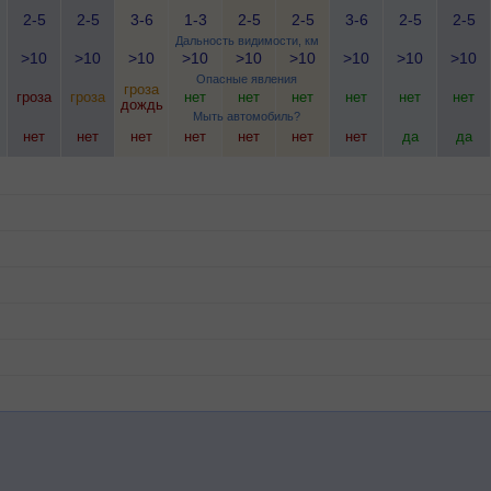
2-5
2-5
3-6
1-3
2-5
2-5
3-6
2-5
2-5
Дальность видимости, км
>10
>10
>10
>10
>10
>10
>10
>10
>10
Опасные явления
гроза
гроза
гроза
нет
нет
нет
нет
нет
нет
дождь
Мыть автомобиль?
нет
нет
нет
нет
нет
нет
нет
да
да