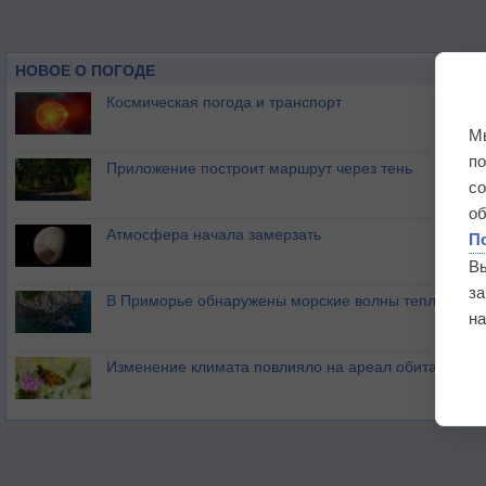
НОВОЕ О ПОГОДЕ
Космическая погода и транспорт
М
п
Приложение построит маршрут через тень
с
о
Атмосфера начала замерзать
П
В
з
В Приморье обнаружены морские волны тепла
на
Изменение климата повлияло на ареал обитания ба