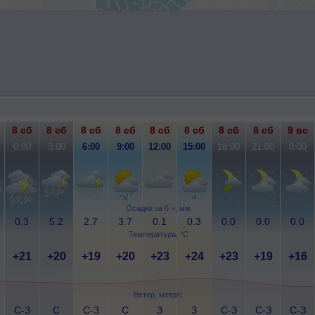
8 сб
8 сб
8 сб
8 сб
8 сб
8 сб
8 сб
8 сб
9 вс
0:00
3:00
6:00
9:00
12:00
15:00
18:00
21:00
0:00
Осадки за 6 ч, мм
0.3
5.2
2.7
3.7
0.1
0.3
0.0
0.0
0.0
Температура, °C
+21
+20
+19
+20
+23
+24
+23
+19
+16
Ветер, метр/с
С-З
С
С-З
С
З
З
С-З
С-З
С-З