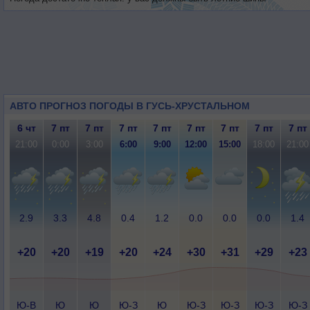
АВТО ПРОГНОЗ ПОГОДЫ В ГУСЬ-ХРУСТАЛЬНОМ
6 чт
7 пт
7 пт
7 пт
7 пт
7 пт
7 пт
7 пт
7 пт
21:00
0:00
3:00
6:00
9:00
12:00
15:00
18:00
21:00
2.9
3.3
4.8
0.4
1.2
0.0
0.0
0.0
1.4
+20
+20
+19
+20
+24
+30
+31
+29
+23
Ю-В
Ю
Ю
Ю-З
Ю
Ю-З
Ю-З
Ю-З
Ю-З