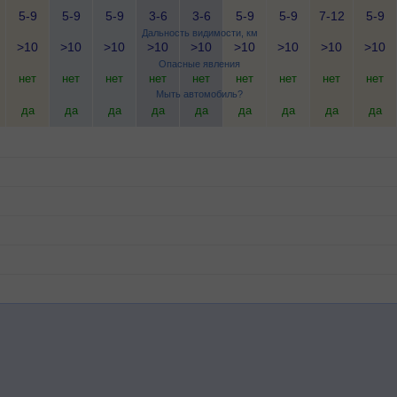
5-9
5-9
5-9
3-6
3-6
5-9
5-9
7-12
5-9
Дальность видимости, км
>10
>10
>10
>10
>10
>10
>10
>10
>10
Опасные явления
нет
нет
нет
нет
нет
нет
нет
нет
нет
Мыть автомобиль?
да
да
да
да
да
да
да
да
да