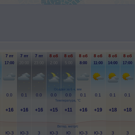
7 пт
7 пт
7 пт
8 сб
8 сб
8 сб
8 сб
8 сб
8 сб
17:00
20:00
23:00
2:00
5:00
8:00
11:00
14:00
17:00
Осадки за 6 ч, мм
0.0
0.1
0.0
0.0
0.0
0.1
0.1
0.1
0.1
Температура, °C
+16
+16
+16
+15
+11
+16
+19
+18
+18
Ветер, метр/с
Ю-З
Ю-З
З
Ю-З
Ю
Ю-З
Ю-З
З
З