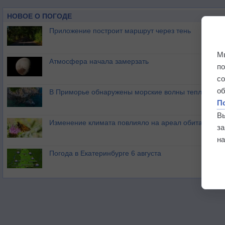
НОВОЕ О ПОГОДЕ
Приложение построит маршрут через тень
М
Атмосфера начала замерзать
п
с
о
В Приморье обнаружены морские волны тепла
П
В
Изменение климата повлияло на ареал обитания ба
з
на
Погода в Екатеринбурге 6 августа