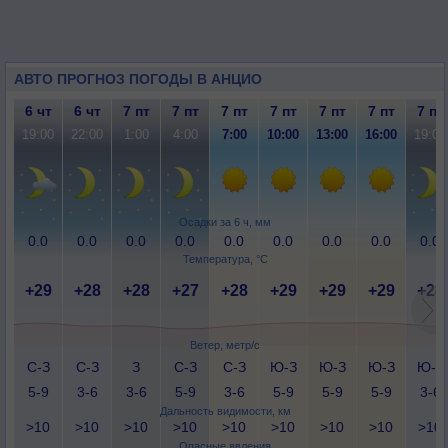
АВТО ПРОГНОЗ ПОГОДЫ В АНЦИО
6 чт
6 чт
7 пт
7 пт
7 пт
7 пт
7 пт
7 пт
7 пт
19:00
22:00
1:00
4:00
7:00
10:00
13:00
16:00
19:00
Осадки за 6 ч, мм
0.0
0.0
0.0
0.0
0.0
0.0
0.0
0.0
0.0
Температура, °C
+29
+28
+28
+27
+28
+29
+29
+29
+28
Ветер, метр/с
С-З
С-З
З
С-З
С-З
Ю-З
Ю-З
Ю-З
Ю-З
5-9
3-6
3-6
5-9
3-6
5-9
5-9
5-9
3-6
Дальность видимости, км
>10
>10
>10
>10
>10
>10
>10
>10
>10
Опасные явления