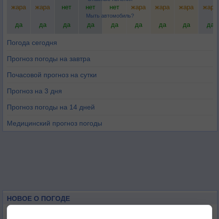
жара
жара
нет
нет
нет
жара
жара
жара
жара
Мыть автомобиль?
да
да
да
да
да
да
да
да
да
Погода сегодня
Прогноз погоды на завтра
Почасовой прогноз на сутки
Прогноз на 3 дня
Прогноз погоды на 14 дней
Медицинский прогноз погоды
НОВОЕ О ПОГОДЕ
Космическая погода влияет на транспорт