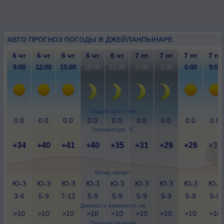
АВТО ПРОГНОЗ ПОГОДЫ В ДЖЕЙЛАНПЫНАРЕ
6 чт
6 чт
6 чт
6 чт
6 чт
7 пт
7 пт
7 пт
7 пт
9:00
12:00
15:00
18:00
21:00
0:00
3:00
6:00
9:00
Осадки за 6 ч, мм
0.0
0.0
0.0
0.0
0.0
0.0
0.0
0.0
0.0
Температура, °C
+34
+40
+41
+40
+35
+31
+29
+26
+32
Ветер, метр/с
Ю-З
Ю-З
Ю-З
Ю-З
Ю-З
Ю-З
Ю-З
Ю-З
Ю-З
3-6
5-9
7-12
5-9
5-9
5-9
5-9
5-9
5-9
Дальность видимости, км
>10
>10
>10
>10
>10
>10
>10
>10
>10
Опасные явления